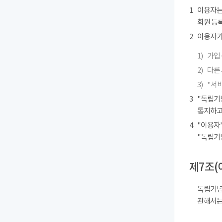
1
이용자는
회원 등록
2
이용자가 
1)
가입 
2)
다른
3)
"서
3
"독립기
통지하고
4
"이용자"
"독립기
제7조(
독립기념
관해서는