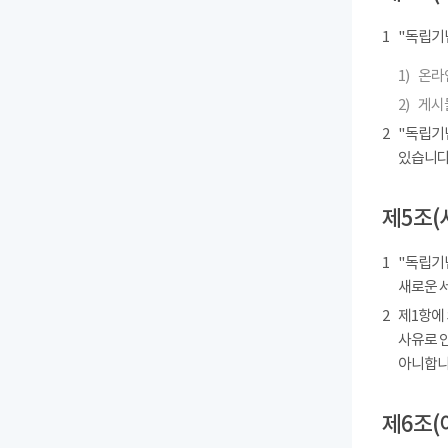
1
"독립기
1)
온라인
2)
게시물
2
"독립기
있습니다
제5조(
1
"독립기념
새로운 
2
제1항에
사유로 
아니합니
제6조(