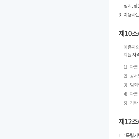
정지, 상
3
이용자는
제10조
이용자의
회원 자격
1)
다른
2)
공서
3)
범죄
4)
다른 
5)
기타
제12조
1
"독립기