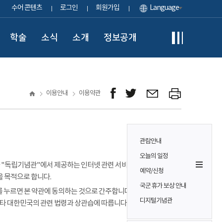
수어 콘텐츠
로그인
회원가입
Language
학술
소식
소개
정보공개
이용안내
이용약관
관람안내
오늘의 일정
이용자가 "독립기념관"에서 제공하는 인터넷 관련 서비스(이하
예약/신청
을 목적으로 합니다.
국군 휴가 보상 안내
 누르면 본 약관에 동의하는 것으로 간주합니다. 본 약관에 정하는
디지털기념관
기타 대한민국의 관련 법령과 상관습에 따릅니다.