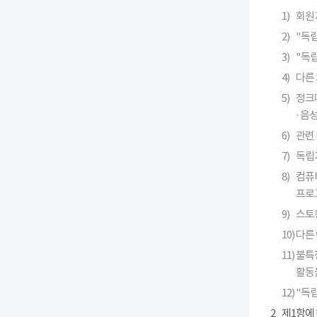
1)
회원
2)
"독
3)
"독
4)
다른 
5)
정크메
· 
6)
관련 
7)
독립
8)
컴퓨
프로
9)
스토킹
10)
다른
11)
불특
활동
12)
"독
2
제1항에 