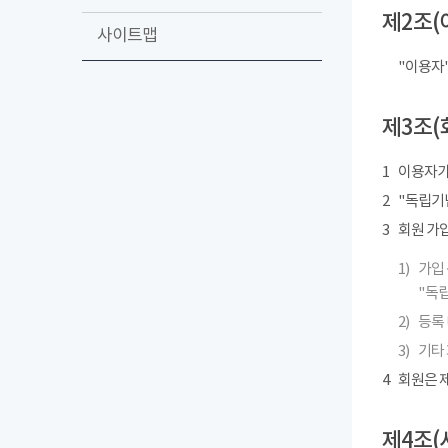
제2조(
사이트맵
"이용자
제3조(
1
이용자가
2
"독립기념
3
회원 가
1)
가입 
"독립
2)
등록 
3)
기타
4
회원은 제
제4조(