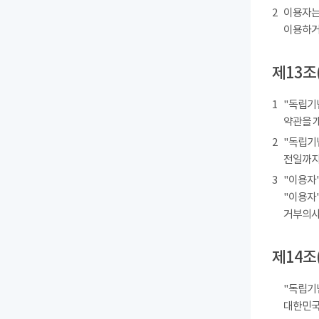
2
이용자는
이용하거
제13조
1
"독립기
약관을 
2
"독립기
전일까지
3
"이용자"
"이용자"
거부의사를
제14조
"독립기
대한민국