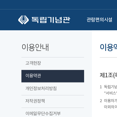
본문 바로가기
관람편의시설
이용안내
이용
고객헌장
제1조(
이용약관
1
독립기념관
개인정보처리방침
"서비스"
저작권정책
2
이용자가
이외의 
이메일무단수집거부