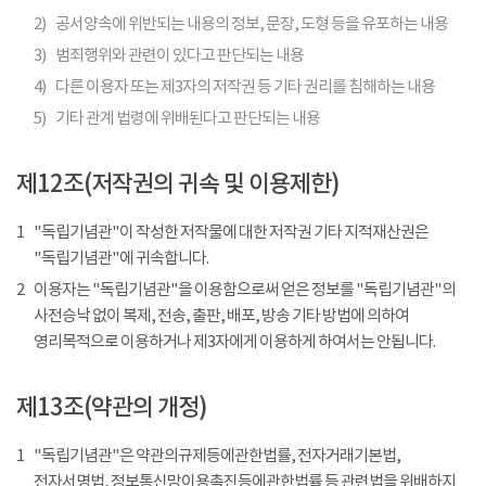
2)
공서양속에 위반되는 내용의 정보, 문장, 도형 등을 유포하는 내용
3)
범죄행위와 관련이 있다고 판단되는 내용
4)
다른 이용자 또는 제3자의 저작권 등 기타 권리를 침해하는 내용
5)
기타 관계 법령에 위배된다고 판단되는 내용
제12조(저작권의 귀속 및 이용제한)
1
"독립기념관"이 작성한 저작물에 대한 저작권 기타 지적재산권은
"독립기념관"에 귀속합니다.
2
이용자는 "독립기념관"을 이용함으로써 얻은 정보를 "독립기념관"의
사전승낙 없이 복제, 전송, 출판, 배포, 방송 기타 방법에 의하여
영리목적으로 이용하거나 제3자에게 이용하게 하여서는 안됩니다.
제13조(약관의 개정)
1
"독립기념관"은 약관의규제등에관한법률, 전자거래기본법,
전자서명법, 정보통신망이용촉진등에관한법률 등 관련법을 위배하지