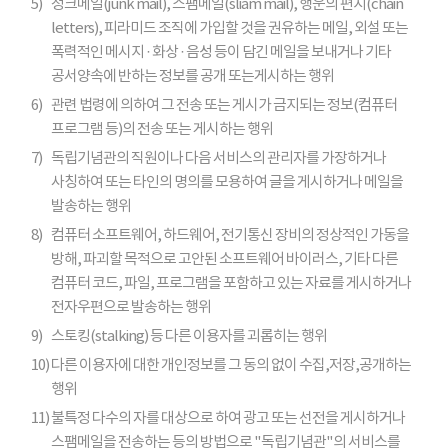
5)
정크메일(junk mail), 스팸메일(sliam mail), 행운의 편지(chain
letters), 피라미드 조직에 가입할 것을 권유하는 메일, 외설 또는
폭력적인 메시지 · 화상 · 음성 등이 담긴 메일을 보내거나 기타
공서양속에 반하는 정보를 공개 또는게시하는 행위
6)
관련 법령에 의하여 그 전송 또는 게시가 금지되는 정보(컴퓨터
프로그램 등)의 전송 또는 게시하는 행위
7)
독립기념관의 직원이나 다음 서비스의 관리자를 가장하거나
사칭하여 또는 타인의 명의를 모용하여 글을 게시하거나 메일을
발송하는 행위
8)
컴퓨터 소프트웨어, 하드웨어, 전기통신 장비의 정상적인 가동을
방해, 파괴할 목적으로 고안된 소프트웨어 바이러스, 기타 다른
컴퓨터 코드, 파일, 프로그램을 포함하고 있는 자료를 게시하거나
전자우편으로 발송하는 행위
9)
스토킹(stalking) 등 다른 이용자를 괴롭히는 행위
10)
다른 이용자에 대한 개인정보를 그 동의 없이 수집,저장,공개하는
행위
11)
불특정 다수의 자를 대상으로 하여 광고 또는 선전을 게시하거나
스팸메일을 전송하는 등의 방법으로 "독립기념관"의 서비스를