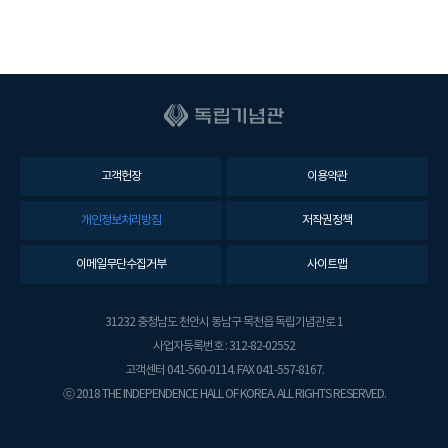
고객헌장
이용약관
개인정보처리방침
저작권정책
이메일무단수집거부
사이트맵
31232 충청남도 천안시 동남구 목천읍 독립기념관로 1
사업자등록번호 : 312-82-02552
고객센터 041-560-0114. FAX 041-557-8167.
ⓒ 2018 THE INDEPENDENCE HALL OF KOREA. ALL RIGHTS RESERVED.