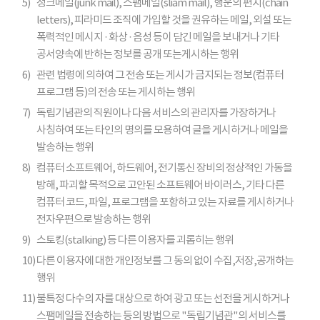
5)
정크메일(junk mail), 스팸메일(sliam mail), 행운의 편지(chain
letters), 피라미드 조직에 가입할 것을 권유하는 메일, 외설 또는
폭력적인 메시지 · 화상 · 음성 등이 담긴 메일을 보내거나 기타
공서양속에 반하는 정보를 공개 또는게시하는 행위
6)
관련 법령에 의하여 그 전송 또는 게시가 금지되는 정보(컴퓨터
프로그램 등)의 전송 또는 게시하는 행위
7)
독립기념관의 직원이나 다음 서비스의 관리자를 가장하거나
사칭하여 또는 타인의 명의를 모용하여 글을 게시하거나 메일을
발송하는 행위
8)
컴퓨터 소프트웨어, 하드웨어, 전기통신 장비의 정상적인 가동을
방해, 파괴할 목적으로 고안된 소프트웨어 바이러스, 기타 다른
컴퓨터 코드, 파일, 프로그램을 포함하고 있는 자료를 게시하거나
전자우편으로 발송하는 행위
9)
스토킹(stalking) 등 다른 이용자를 괴롭히는 행위
10)
다른 이용자에 대한 개인정보를 그 동의 없이 수집,저장,공개하는
행위
11)
불특정 다수의 자를 대상으로 하여 광고 또는 선전을 게시하거나
스팸메일을 전송하는 등의 방법으로 "독립기념관"의 서비스를