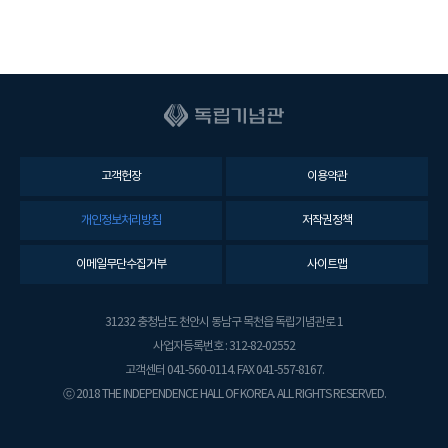
고객헌장
이용약관
개인정보처리방침
저작권정책
이메일무단수집거부
사이트맵
31232 충청남도 천안시 동남구 목천읍 독립기념관로 1
사업자등록번호 : 312-82-02552
고객센터 041-560-0114. FAX 041-557-8167.
ⓒ 2018 THE INDEPENDENCE HALL OF KOREA. ALL RIGHTS RESERVED.