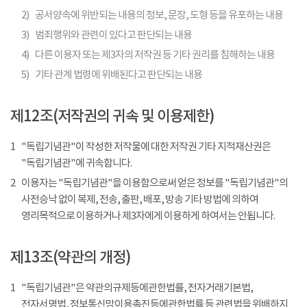
2)
공서양속에 위반되는 내용의 정보, 문장, 도형 등을 유포하는 내용
3)
범죄행위와 관련이 있다고 판단되는 내용
4)
다른 이용자 또는 제3자의 저작권 등 기타 권리를 침해하는 내용
5)
기타 관계 법령에 위배된다고 판단되는 내용
제12조(저작권의 귀속 및 이용제한)
1
"독립기념관"이 작성한 저작물에 대한 저작권 기타 지적재산권은
"독립기념관"에 귀속합니다.
2
이용자는 "독립기념관"을 이용함으로써 얻은 정보를 "독립기념관"의
사전승낙 없이 복제, 전송, 출판, 배포, 방송 기타 방법에 의하여
영리목적으로 이용하거나 제3자에게 이용하게 하여서는 안됩니다.
제13조(약관의 개정)
1
"독립기념관"은 약관의규제등에관한법률, 전자거래기본법,
전자서명법, 정보통신망이용촉진등에관한법률 등 관련법을 위배하지