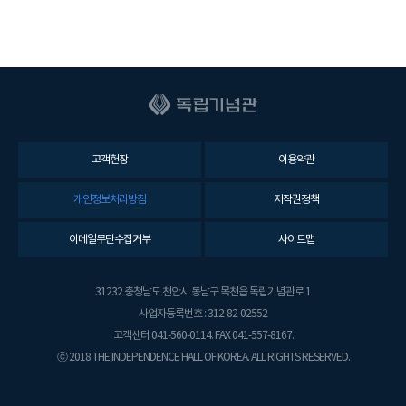
고객헌장
이용약관
개인정보처리방침
저작권정책
이메일무단수집거부
사이트맵
31232 충청남도 천안시 동남구 목천읍 독립기념관로 1
사업자등록번호 : 312-82-02552
고객센터 041-560-0114. FAX 041-557-8167.
ⓒ 2018 THE INDEPENDENCE HALL OF KOREA. ALL RIGHTS RESERVED.