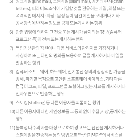
5)
정크메일(junk mail), 스팸메일(sliam mail), 행운의 편지(chain
letters), 피라미드 조직에 가입할 것을 권유하는 메일, 외설 또는
폭력적인 메시지 · 화상 · 음성 등이 담긴 메일을 보내거나 기타
공서양속에 반하는 정보를 공개 또는게시하는 행위
6)
관련 법령에 의하여 그 전송 또는 게시가 금지되는 정보(컴퓨터
프로그램 등)의 전송 또는 게시하는 행위
7)
독립기념관의 직원이나 다음 서비스의 관리자를 가장하거나
사칭하여 또는 타인의 명의를 모용하여 글을 게시하거나 메일을
발송하는 행위
8)
컴퓨터 소프트웨어, 하드웨어, 전기통신 장비의 정상적인 가동을
방해, 파괴할 목적으로 고안된 소프트웨어 바이러스, 기타 다른
컴퓨터 코드, 파일, 프로그램을 포함하고 있는 자료를 게시하거나
전자우편으로 발송하는 행위
9)
스토킹(stalking) 등 다른 이용자를 괴롭히는 행위
10)
다른 이용자에 대한 개인정보를 그 동의 없이 수집,저장,공개하는
행위
11)
불특정 다수의 자를 대상으로 하여 광고 또는 선전을 게시하거나
스팸메일을 전송하는 등의 방법으로 "독립기념관"의 서비스를