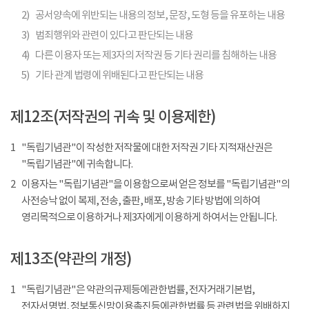
2)
공서양속에 위반되는 내용의 정보, 문장, 도형 등을 유포하는 내용
3)
범죄행위와 관련이 있다고 판단되는 내용
4)
다른 이용자 또는 제3자의 저작권 등 기타 권리를 침해하는 내용
5)
기타 관계 법령에 위배된다고 판단되는 내용
제12조(저작권의 귀속 및 이용제한)
1
"독립기념관"이 작성한 저작물에 대한 저작권 기타 지적재산권은
"독립기념관"에 귀속합니다.
2
이용자는 "독립기념관"을 이용함으로써 얻은 정보를 "독립기념관"의
사전승낙 없이 복제, 전송, 출판, 배포, 방송 기타 방법에 의하여
영리목적으로 이용하거나 제3자에게 이용하게 하여서는 안됩니다.
제13조(약관의 개정)
1
"독립기념관"은 약관의규제등에관한법률, 전자거래기본법,
전자서명법, 정보통신망이용촉진등에관한법률 등 관련법을 위배하지