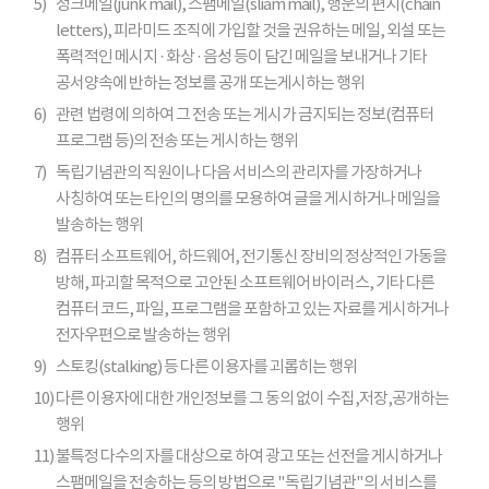
5)
정크메일(junk mail), 스팸메일(sliam mail), 행운의 편지(chain
letters), 피라미드 조직에 가입할 것을 권유하는 메일, 외설 또는
폭력적인 메시지 · 화상 · 음성 등이 담긴 메일을 보내거나 기타
공서양속에 반하는 정보를 공개 또는게시하는 행위
6)
관련 법령에 의하여 그 전송 또는 게시가 금지되는 정보(컴퓨터
프로그램 등)의 전송 또는 게시하는 행위
7)
독립기념관의 직원이나 다음 서비스의 관리자를 가장하거나
사칭하여 또는 타인의 명의를 모용하여 글을 게시하거나 메일을
발송하는 행위
8)
컴퓨터 소프트웨어, 하드웨어, 전기통신 장비의 정상적인 가동을
방해, 파괴할 목적으로 고안된 소프트웨어 바이러스, 기타 다른
컴퓨터 코드, 파일, 프로그램을 포함하고 있는 자료를 게시하거나
전자우편으로 발송하는 행위
9)
스토킹(stalking) 등 다른 이용자를 괴롭히는 행위
10)
다른 이용자에 대한 개인정보를 그 동의 없이 수집,저장,공개하는
행위
11)
불특정 다수의 자를 대상으로 하여 광고 또는 선전을 게시하거나
스팸메일을 전송하는 등의 방법으로 "독립기념관"의 서비스를