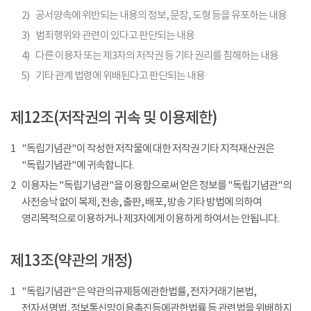
2)
공서양속에 위반되는 내용의 정보, 문장, 도형 등을 유포하는 내용
3)
범죄행위와 관련이 있다고 판단되는 내용
4)
다른 이용자 또는 제3자의 저작권 등 기타 권리를 침해하는 내용
5)
기타 관계 법령에 위배된다고 판단되는 내용
제12조(저작권의 귀속 및 이용제한)
1
"독립기념관"이 작성한 저작물에 대한 저작권 기타 지적재산권은
"독립기념관"에 귀속합니다.
2
이용자는 "독립기념관"을 이용함으로써 얻은 정보를 "독립기념관"의
사전승낙 없이 복제, 전송, 출판, 배포, 방송 기타 방법에 의하여
영리목적으로 이용하거나 제3자에게 이용하게 하여서는 안됩니다.
제13조(약관의 개정)
1
"독립기념관"은 약관의규제등에관한법률, 전자거래기본법,
전자서명법, 정보통신망이용촉진등에관한법률 등 관련법을 위배하지