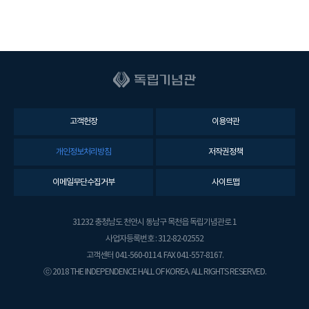
고객헌장
이용약관
개인정보처리방침
저작권정책
이메일무단수집거부
사이트맵
31232 충청남도 천안시 동남구 목천읍 독립기념관로 1
사업자등록번호 : 312-82-02552
고객센터 041-560-0114. FAX 041-557-8167.
ⓒ 2018 THE INDEPENDENCE HALL OF KOREA. ALL RIGHTS RESERVED.