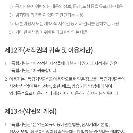
2)
공서양속에 위반되는 내용의 정보, 문장, 도형 등을 유포하는 내용
3)
범죄행위와 관련이 있다고 판단되는 내용
4)
다른 이용자 또는 제3자의 저작권 등 기타 권리를 침해하는 내용
5)
기타 관계 법령에 위배된다고 판단되는 내용
제12조(저작권의 귀속 및 이용제한)
1
"독립기념관"이 작성한 저작물에 대한 저작권 기타 지적재산권은
"독립기념관"에 귀속합니다.
2
이용자는 "독립기념관"을 이용함으로써 얻은 정보를 "독립기념관"의
사전승낙 없이 복제, 전송, 출판, 배포, 방송 기타 방법에 의하여
영리목적으로 이용하거나 제3자에게 이용하게 하여서는 안됩니다.
제13조(약관의 개정)
1
"독립기념관"은 약관의규제등에관한법률, 전자거래기본법,
전자서명법, 정보통신망이용촉진등에관한법률 등 관련법을 위배하지