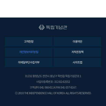
고객헌장
이용약관
개인정보처리방침
저작권정책
이메일무단수집거부
사이트맵
31232 충청남도 천안시 동남구 목천읍 독립기념관로 1
사업자등록번호 : 312-82-02552
고객센터 041-560-0114. FAX 041-557-8167.
ⓒ 2018 THE INDEPENDENCE HALL OF KOREA. ALL RIGHTS RESERVED.