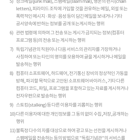
5)
정크메일(junk mail), 스팸메일(sliam mail), 행운의 편지(chain
letters), 피라미드 조직에 가입할 것을 권유하는 메일, 외설 또는
폭력적인 메시지 · 화상 · 음성 등이 담긴 메일을 보내거나 기타
공서양속에 반하는 정보를 공개 또는게시하는 행위
6)
관련 법령에 의하여 그 전송 또는 게시가 금지되는 정보(컴퓨터
프로그램 등)의 전송 또는 게시하는 행위
7)
독립기념관의 직원이나 다음 서비스의 관리자를 가장하거나
사칭하여 또는 타인의 명의를 모용하여 글을 게시하거나 메일을
발송하는 행위
8)
컴퓨터 소프트웨어, 하드웨어, 전기통신 장비의 정상적인 가동을
방해, 파괴할 목적으로 고안된 소프트웨어 바이러스, 기타 다른
컴퓨터 코드, 파일, 프로그램을 포함하고 있는 자료를 게시하거나
전자우편으로 발송하는 행위
9)
스토킹(stalking) 등 다른 이용자를 괴롭히는 행위
10)
다른 이용자에 대한 개인정보를 그 동의 없이 수집,저장,공개하는
행위
11)
불특정 다수의 자를 대상으로 하여 광고 또는 선전을 게시하거나
스팸메일을 전송하는 등의 방법으로 "독립기념관"의 서비스를