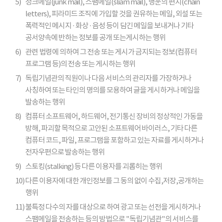
5)
정크메일(junk mail), 스팸메일(sliam mail), 행운의 편지(chain
letters), 피라미드 조직에 가입할 것을 권유하는 메일, 외설 또는
폭력적인 메시지 · 화상 · 음성 등이 담긴 메일을 보내거나 기타
공서양속에 반하는 정보를 공개 또는게시하는 행위
6)
관련 법령에 의하여 그 전송 또는 게시가 금지되는 정보(컴퓨터
프로그램 등)의 전송 또는 게시하는 행위
7)
독립기념관의 직원이나 다음 서비스의 관리자를 가장하거나
사칭하여 또는 타인의 명의를 모용하여 글을 게시하거나 메일을
발송하는 행위
8)
컴퓨터 소프트웨어, 하드웨어, 전기통신 장비의 정상적인 가동을
방해, 파괴할 목적으로 고안된 소프트웨어 바이러스, 기타 다른
컴퓨터 코드, 파일, 프로그램을 포함하고 있는 자료를 게시하거나
전자우편으로 발송하는 행위
9)
스토킹(stalking) 등 다른 이용자를 괴롭히는 행위
10)
다른 이용자에 대한 개인정보를 그 동의 없이 수집,저장,공개하는
행위
11)
불특정 다수의 자를 대상으로 하여 광고 또는 선전을 게시하거나
스팸메일을 전송하는 등의 방법으로 "독립기념관"의 서비스를