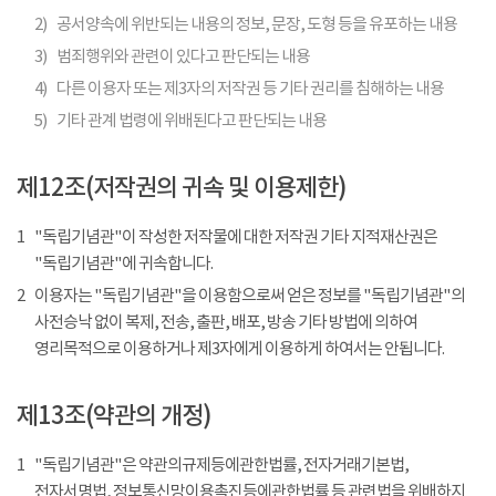
2)
공서양속에 위반되는 내용의 정보, 문장, 도형 등을 유포하는 내용
3)
범죄행위와 관련이 있다고 판단되는 내용
4)
다른 이용자 또는 제3자의 저작권 등 기타 권리를 침해하는 내용
5)
기타 관계 법령에 위배된다고 판단되는 내용
제12조(저작권의 귀속 및 이용제한)
1
"독립기념관"이 작성한 저작물에 대한 저작권 기타 지적재산권은
"독립기념관"에 귀속합니다.
2
이용자는 "독립기념관"을 이용함으로써 얻은 정보를 "독립기념관"의
사전승낙 없이 복제, 전송, 출판, 배포, 방송 기타 방법에 의하여
영리목적으로 이용하거나 제3자에게 이용하게 하여서는 안됩니다.
제13조(약관의 개정)
1
"독립기념관"은 약관의규제등에관한법률, 전자거래기본법,
전자서명법, 정보통신망이용촉진등에관한법률 등 관련법을 위배하지