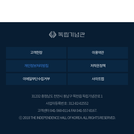
고객헌장
이용약관
개인정보처리방침
저작권정책
이메일무단수집거부
사이트맵
31232 충청남도 천안시 동남구 목천읍 독립기념관로 1
사업자등록번호 : 312-82-02552
고객센터 041-560-0114. FAX 041-557-8167.
ⓒ 2018 THE INDEPENDENCE HALL OF KOREA. ALL RIGHTS RESERVED.