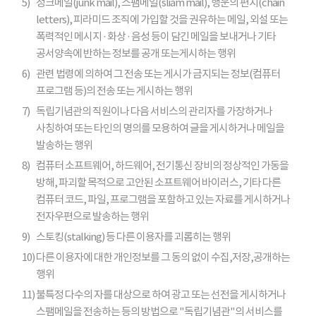
5)
정크메일(junk mail), 스팸메일(sliam mail), 행운의 편지(chain
letters), 피라미드 조직에 가입할 것을 권유하는 메일, 외설 또는
폭력적인 메시지 · 화상 · 음성 등이 담긴 메일을 보내거나 기타
공서양속에 반하는 정보를 공개 또는게시하는 행위
6)
관련 법령에 의하여 그 전송 또는 게시가 금지되는 정보(컴퓨터
프로그램 등)의 전송 또는 게시하는 행위
7)
독립기념관의 직원이나 다음 서비스의 관리자를 가장하거나
사칭하여 또는 타인의 명의를 모용하여 글을 게시하거나 메일을
발송하는 행위
8)
컴퓨터 소프트웨어, 하드웨어, 전기통신 장비의 정상적인 가동을
방해, 파괴할 목적으로 고안된 소프트웨어 바이러스, 기타 다른
컴퓨터 코드, 파일, 프로그램을 포함하고 있는 자료를 게시하거나
전자우편으로 발송하는 행위
9)
스토킹(stalking) 등 다른 이용자를 괴롭히는 행위
10)
다른 이용자에 대한 개인정보를 그 동의 없이 수집,저장,공개하는
행위
11)
불특정 다수의 자를 대상으로 하여 광고 또는 선전을 게시하거나
스팸메일을 전송하는 등의 방법으로 "독립기념관"의 서비스를