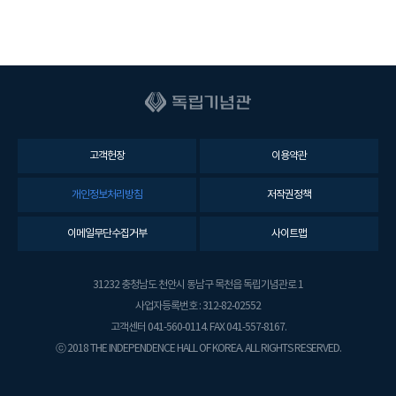
고객헌장
이용약관
개인정보처리방침
저작권정책
이메일무단수집거부
사이트맵
31232 충청남도 천안시 동남구 목천읍 독립기념관로 1
사업자등록번호 : 312-82-02552
고객센터 041-560-0114. FAX 041-557-8167.
ⓒ 2018 THE INDEPENDENCE HALL OF KOREA. ALL RIGHTS RESERVED.