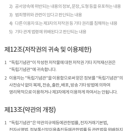
2)
공서양속에 위반되는 내용의 정보, 문장, 도형 등을 유포하는 내용
3)
범죄행위와 관련이 있다고 판단되는 내용
4)
다른 이용자 또는 제3자의 저작권 등 기타 권리를 침해하는 내용
5)
기타 관계 법령에 위배된다고 판단되는 내용
제12조(저작권의 귀속 및 이용제한)
1
"독립기념관"이 작성한 저작물에 대한 저작권 기타 지적재산권은
"독립기념관"에 귀속합니다.
2
이용자는 "독립기념관"을 이용함으로써 얻은 정보를 "독립기념관"의
사전승낙 없이 복제, 전송, 출판, 배포, 방송 기타 방법에 의하여
영리목적으로 이용하거나 제3자에게 이용하게 하여서는 안됩니다.
제13조(약관의 개정)
1
"독립기념관"은 약관의규제등에관한법률, 전자거래기본법,
전자서명법, 정보통신망이용촉진등에관한법률 등 관련법을 위배하지