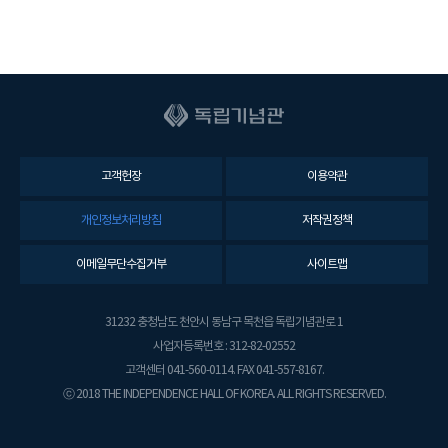
고객헌장
이용약관
개인정보처리방침
저작권정책
이메일무단수집거부
사이트맵
31232 충청남도 천안시 동남구 목천읍 독립기념관로 1
사업자등록번호 : 312-82-02552
고객센터 041-560-0114. FAX 041-557-8167.
ⓒ 2018 THE INDEPENDENCE HALL OF KOREA. ALL RIGHTS RESERVED.