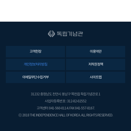
고객헌장
이용약관
개인정보처리방침
저작권정책
이메일무단수집거부
사이트맵
31232 충청남도 천안시 동남구 목천읍 독립기념관로 1
사업자등록번호 : 312-82-02552
고객센터 041-560-0114. FAX 041-557-8167.
ⓒ 2018 THE INDEPENDENCE HALL OF KOREA. ALL RIGHTS RESERVED.