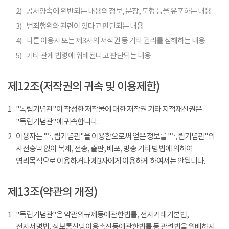
2)
공서양속에 위반되는 내용의 정보, 문장, 도형 등을 유포하는 내용
3)
범죄행위와 관련이 있다고 판단되는 내용
4)
다른 이용자 또는 제3자의 저작권 등 기타 권리를 침해하는 내용
5)
기타 관계 법령에 위배된다고 판단되는 내용
제12조(저작권의 귀속 및 이용제한)
1
"독립기념관"이 작성한 저작물에 대한 저작권 기타 지적재산권은
"독립기념관"에 귀속합니다.
2
이용자는 "독립기념관"을 이용함으로써 얻은 정보를 "독립기념관"의
사전승낙 없이 복제, 전송, 출판, 배포, 방송 기타 방법에 의하여
영리목적으로 이용하거나 제3자에게 이용하게 하여서는 안됩니다.
제13조(약관의 개정)
1
"독립기념관"은 약관의규제등에관한법률, 전자거래기본법,
전자서명법, 정보통신망이용촉진등에관한법률 등 관련법을 위배하지