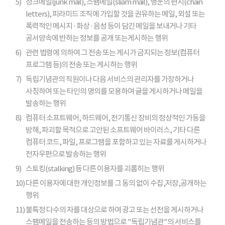
5)
정크메일(junk mail), 스팸메일(sliam mail), 행운의 편지(chain
letters), 피라미드 조직에 가입할 것을 권유하는 메일, 외설 또는
폭력적인 메시지 · 화상 · 음성 등이 담긴 메일을 보내거나 기타
공서양속에 반하는 정보를 공개 또는게시하는 행위
6)
관련 법령에 의하여 그 전송 또는 게시가 금지되는 정보(컴퓨터
프로그램 등)의 전송 또는 게시하는 행위
7)
독립기념관의 직원이나 다음 서비스의 관리자를 가장하거나
사칭하여 또는 타인의 명의를 모용하여 글을 게시하거나 메일을
발송하는 행위
8)
컴퓨터 소프트웨어, 하드웨어, 전기통신 장비의 정상적인 가동을
방해, 파괴할 목적으로 고안된 소프트웨어 바이러스, 기타 다른
컴퓨터 코드, 파일, 프로그램을 포함하고 있는 자료를 게시하거나
전자우편으로 발송하는 행위
9)
스토킹(stalking) 등 다른 이용자를 괴롭히는 행위
10)
다른 이용자에 대한 개인정보를 그 동의 없이 수집,저장,공개하는
행위
11)
불특정 다수의 자를 대상으로 하여 광고 또는 선전을 게시하거나
스팸메일을 전송하는 등의 방법으로 "독립기념관"의 서비스를