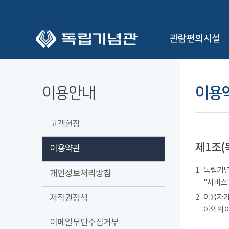
본문 바로가기
관람편의시설
이용안내
이용
고객헌장
제1조(
이용약관
1
독립기념관
개인정보처리방침
"서비스"
저작권정책
2
이용자가
이외의 
이메일무단수집거부