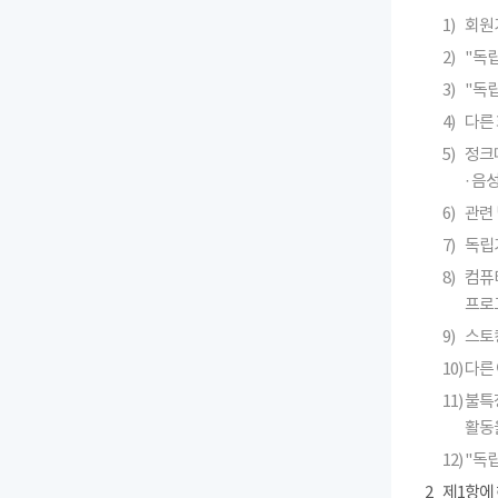
1)
회원
2)
"독
3)
"독
4)
다른 
5)
정크메
· 
6)
관련 
7)
독립
8)
컴퓨
프로
9)
스토킹
10)
다른
11)
불특
활동
12)
"독
2
제1항에 