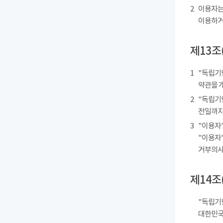
2
이용자는
이용하거
제13조
1
"독립기
약관을 
2
"독립기
전일까지
3
"이용자"
"이용자"
거부의사를
제14조
"독립기
대한민국