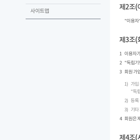
제2조(
사이트맵
"이용자
제3조(
1
이용자가
2
"독립기념
3
회원 가
1)
가입 
"독립
2)
등록 
3)
기타
4
회원은 제
제4조(