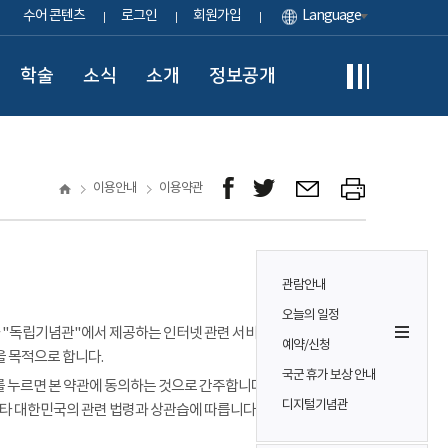
수어 콘텐츠
로그인
회원가입
Language
학술
소식
소개
정보공개
이용안내
이용약관
관람안내
오늘의 일정
이용자가 "독립기념관"에서 제공하는 인터넷 관련 서비스(이하
예약/신청
을 목적으로 합니다.
국군 휴가 보상 안내
 누르면 본 약관에 동의하는 것으로 간주합니다. 본 약관에 정하는
디지털기념관
기타 대한민국의 관련 법령과 상관습에 따릅니다.