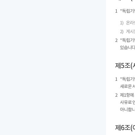
1
"독립기
1)
온라인
2)
게시물
2
"독립기
있습니다
제5조(
1
"독립기념
새로운 
2
제1항에
사유로 
아니합니
제6조(