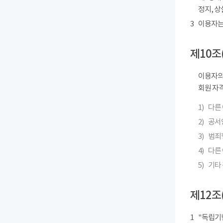
정지, 상
3
이용자는
제10조
이용자의
회원 자격
1)
다른
2)
공서
3)
범죄
4)
다른 
5)
기타
제12조
1
"독립기