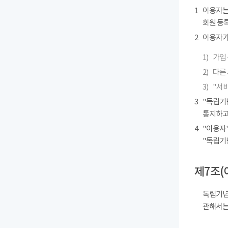
1
이용자는
회원 등록
2
이용자가 
1)
가입 
2)
다른
3)
"서
3
"독립기
통지하고
4
"이용자"
"독립기
제7조(
독립기념
관해서는