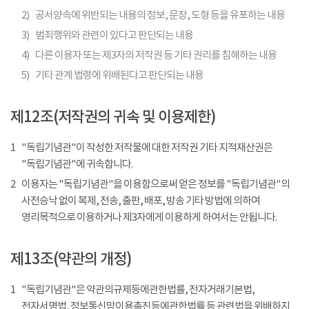
2)
공서양속에 위반되는 내용의 정보, 문장, 도형 등을 유포하는 내용
3)
범죄행위와 관련이 있다고 판단되는 내용
4)
다른 이용자 또는 제3자의 저작권 등 기타 권리를 침해하는 내용
5)
기타 관계 법령에 위배된다고 판단되는 내용
제12조(저작권의 귀속 및 이용제한)
1
"독립기념관"이 작성한 저작물에 대한 저작권 기타 지적재산권은
"독립기념관"에 귀속합니다.
2
이용자는 "독립기념관"을 이용함으로써 얻은 정보를 "독립기념관"의
사전승낙 없이 복제, 전송, 출판, 배포, 방송 기타 방법에 의하여
영리목적으로 이용하거나 제3자에게 이용하게 하여서는 안됩니다.
제13조(약관의 개정)
1
"독립기념관"은 약관의규제등에관한법률, 전자거래기본법,
전자서명법, 정보통신망이용촉진등에관한법률 등 관련법을 위배하지