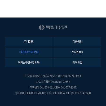
고객헌장
이용약관
개인정보처리방침
저작권정책
이메일무단수집거부
사이트맵
31232 충청남도 천안시 동남구 목천읍 독립기념관로 1
사업자등록번호 : 312-82-02552
고객센터 041-560-0114. FAX 041-557-8167.
ⓒ 2018 THE INDEPENDENCE HALL OF KOREA. ALL RIGHTS RESERVED.