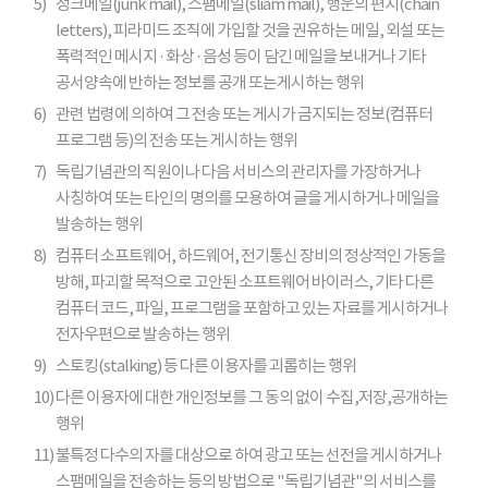
5)
정크메일(junk mail), 스팸메일(sliam mail), 행운의 편지(chain
letters), 피라미드 조직에 가입할 것을 권유하는 메일, 외설 또는
폭력적인 메시지 · 화상 · 음성 등이 담긴 메일을 보내거나 기타
공서양속에 반하는 정보를 공개 또는게시하는 행위
6)
관련 법령에 의하여 그 전송 또는 게시가 금지되는 정보(컴퓨터
프로그램 등)의 전송 또는 게시하는 행위
7)
독립기념관의 직원이나 다음 서비스의 관리자를 가장하거나
사칭하여 또는 타인의 명의를 모용하여 글을 게시하거나 메일을
발송하는 행위
8)
컴퓨터 소프트웨어, 하드웨어, 전기통신 장비의 정상적인 가동을
방해, 파괴할 목적으로 고안된 소프트웨어 바이러스, 기타 다른
컴퓨터 코드, 파일, 프로그램을 포함하고 있는 자료를 게시하거나
전자우편으로 발송하는 행위
9)
스토킹(stalking) 등 다른 이용자를 괴롭히는 행위
10)
다른 이용자에 대한 개인정보를 그 동의 없이 수집,저장,공개하는
행위
11)
불특정 다수의 자를 대상으로 하여 광고 또는 선전을 게시하거나
스팸메일을 전송하는 등의 방법으로 "독립기념관"의 서비스를