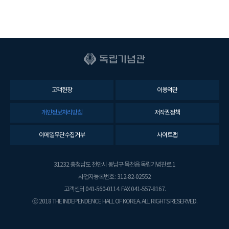
고객헌장
이용약관
개인정보처리방침
저작권정책
이메일무단수집거부
사이트맵
31232 충청남도 천안시 동남구 목천읍 독립기념관로 1
사업자등록번호 : 312-82-02552
고객센터 041-560-0114. FAX 041-557-8167.
ⓒ 2018 THE INDEPENDENCE HALL OF KOREA. ALL RIGHTS RESERVED.