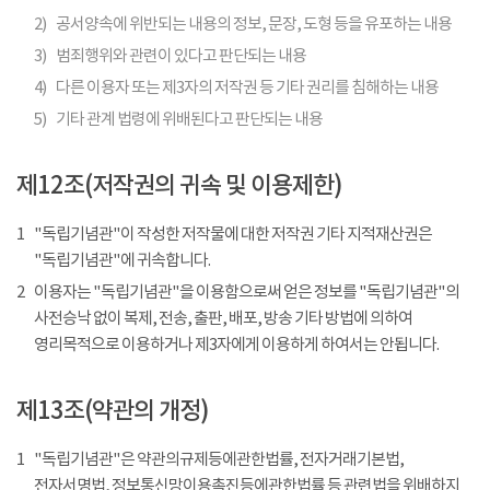
2)
공서양속에 위반되는 내용의 정보, 문장, 도형 등을 유포하는 내용
3)
범죄행위와 관련이 있다고 판단되는 내용
4)
다른 이용자 또는 제3자의 저작권 등 기타 권리를 침해하는 내용
5)
기타 관계 법령에 위배된다고 판단되는 내용
제12조(저작권의 귀속 및 이용제한)
1
"독립기념관"이 작성한 저작물에 대한 저작권 기타 지적재산권은
"독립기념관"에 귀속합니다.
2
이용자는 "독립기념관"을 이용함으로써 얻은 정보를 "독립기념관"의
사전승낙 없이 복제, 전송, 출판, 배포, 방송 기타 방법에 의하여
영리목적으로 이용하거나 제3자에게 이용하게 하여서는 안됩니다.
제13조(약관의 개정)
1
"독립기념관"은 약관의규제등에관한법률, 전자거래기본법,
전자서명법, 정보통신망이용촉진등에관한법률 등 관련법을 위배하지