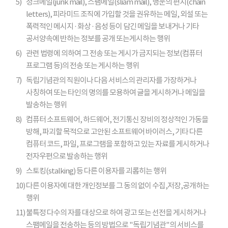
5)
정크메일(junk mail), 스팸메일(sliam mail), 행운의 편지(chain
letters), 피라미드 조직에 가입할 것을 권유하는 메일, 외설 또는
폭력적인 메시지 · 화상 · 음성 등이 담긴 메일을 보내거나 기타
공서양속에 반하는 정보를 공개 또는게시하는 행위
6)
관련 법령에 의하여 그 전송 또는 게시가 금지되는 정보(컴퓨터
프로그램 등)의 전송 또는 게시하는 행위
7)
독립기념관의 직원이나 다음 서비스의 관리자를 가장하거나
사칭하여 또는 타인의 명의를 모용하여 글을 게시하거나 메일을
발송하는 행위
8)
컴퓨터 소프트웨어, 하드웨어, 전기통신 장비의 정상적인 가동을
방해, 파괴할 목적으로 고안된 소프트웨어 바이러스, 기타 다른
컴퓨터 코드, 파일, 프로그램을 포함하고 있는 자료를 게시하거나
전자우편으로 발송하는 행위
9)
스토킹(stalking) 등 다른 이용자를 괴롭히는 행위
10)
다른 이용자에 대한 개인정보를 그 동의 없이 수집,저장,공개하는
행위
11)
불특정 다수의 자를 대상으로 하여 광고 또는 선전을 게시하거나
스팸메일을 전송하는 등의 방법으로 "독립기념관"의 서비스를