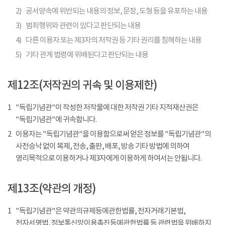
2)
공서양속에 위반되는 내용의 정보, 문장, 도형 등을 유포하는 내용
3)
범죄행위와 관련이 있다고 판단되는 내용
4)
다른 이용자 또는 제3자의 저작권 등 기타 권리를 침해하는 내용
5)
기타 관계 법령에 위배된다고 판단되는 내용
제12조(저작권의 귀속 및 이용제한)
1
"독립기념관"이 작성한 저작물에 대한 저작권 기타 지적재산권은
"독립기념관"에 귀속합니다.
2
이용자는 "독립기념관"을 이용함으로써 얻은 정보를 "독립기념관"의
사전승낙 없이 복제, 전송, 출판, 배포, 방송 기타 방법에 의하여
영리목적으로 이용하거나 제3자에게 이용하게 하여서는 안됩니다.
제13조(약관의 개정)
1
"독립기념관"은 약관의규제등에관한법률, 전자거래기본법,
전자서명법, 정보통신망이용촉진등에관한법률 등 관련법을 위배하지