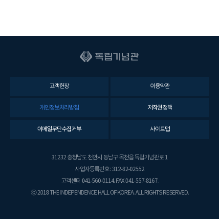
고객헌장
이용약관
개인정보처리방침
저작권정책
이메일무단수집거부
사이트맵
31232 충청남도 천안시 동남구 목천읍 독립기념관로 1
사업자등록번호 : 312-82-02552
고객센터 041-560-0114. FAX 041-557-8167.
ⓒ 2018 THE INDEPENDENCE HALL OF KOREA. ALL RIGHTS RESERVED.