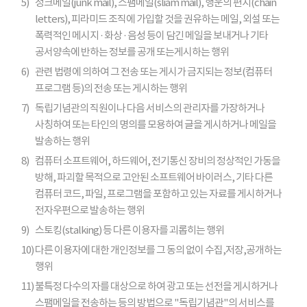
5)
정크메일(junk mail), 스팸메일(sliam mail), 행운의 편지(chain
letters), 피라미드 조직에 가입할 것을 권유하는 메일, 외설 또는
폭력적인 메시지 · 화상 · 음성 등이 담긴 메일을 보내거나 기타
공서양속에 반하는 정보를 공개 또는게시하는 행위
6)
관련 법령에 의하여 그 전송 또는 게시가 금지되는 정보(컴퓨터
프로그램 등)의 전송 또는 게시하는 행위
7)
독립기념관의 직원이나 다음 서비스의 관리자를 가장하거나
사칭하여 또는 타인의 명의를 모용하여 글을 게시하거나 메일을
발송하는 행위
8)
컴퓨터 소프트웨어, 하드웨어, 전기통신 장비의 정상적인 가동을
방해, 파괴할 목적으로 고안된 소프트웨어 바이러스, 기타 다른
컴퓨터 코드, 파일, 프로그램을 포함하고 있는 자료를 게시하거나
전자우편으로 발송하는 행위
9)
스토킹(stalking) 등 다른 이용자를 괴롭히는 행위
10)
다른 이용자에 대한 개인정보를 그 동의 없이 수집,저장,공개하는
행위
11)
불특정 다수의 자를 대상으로 하여 광고 또는 선전을 게시하거나
스팸메일을 전송하는 등의 방법으로 "독립기념관"의 서비스를