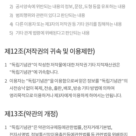
2)
공서양속에 위반되는 내용의 정보, 문장, 도형 등을 유포하는 내용
3)
범죄행위와 관련이 있다고 판단되는 내용
4)
다른 이용자 또는 제3자의 저작권 등 기타 권리를 침해하는 내용
5)
기타 관계 법령에 위배된다고 판단되는 내용
제12조(저작권의 귀속 및 이용제한)
1
"독립기념관"이 작성한 저작물에 대한 저작권 기타 지적재산권은
"독립기념관"에 귀속합니다.
2
이용자는 "독립기념관"을 이용함으로써 얻은 정보를 "독립기념관"의
사전승낙 없이 복제, 전송, 출판, 배포, 방송 기타 방법에 의하여
영리목적으로 이용하거나 제3자에게 이용하게 하여서는 안됩니다.
제13조(약관의 개정)
1
"독립기념관"은 약관의규제등에관한법률, 전자거래기본법,
전자서명법, 정보통신망이용촉진등에관한법률 등 관련법을 위배하지