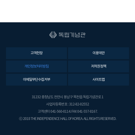
고객헌장
이용약관
개인정보처리방침
저작권정책
이메일무단수집거부
사이트맵
31232 충청남도 천안시 동남구 목천읍 독립기념관로 1
사업자등록번호 : 312-82-02552
고객센터 041-560-0114. FAX 041-557-8167.
ⓒ 2018 THE INDEPENDENCE HALL OF KOREA. ALL RIGHTS RESERVED.