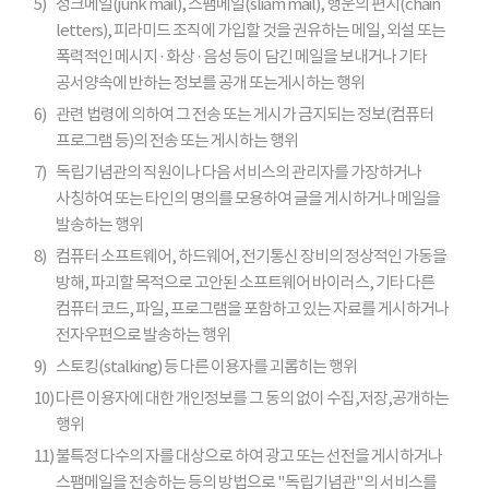
5)
정크메일(junk mail), 스팸메일(sliam mail), 행운의 편지(chain
letters), 피라미드 조직에 가입할 것을 권유하는 메일, 외설 또는
폭력적인 메시지 · 화상 · 음성 등이 담긴 메일을 보내거나 기타
공서양속에 반하는 정보를 공개 또는게시하는 행위
6)
관련 법령에 의하여 그 전송 또는 게시가 금지되는 정보(컴퓨터
프로그램 등)의 전송 또는 게시하는 행위
7)
독립기념관의 직원이나 다음 서비스의 관리자를 가장하거나
사칭하여 또는 타인의 명의를 모용하여 글을 게시하거나 메일을
발송하는 행위
8)
컴퓨터 소프트웨어, 하드웨어, 전기통신 장비의 정상적인 가동을
방해, 파괴할 목적으로 고안된 소프트웨어 바이러스, 기타 다른
컴퓨터 코드, 파일, 프로그램을 포함하고 있는 자료를 게시하거나
전자우편으로 발송하는 행위
9)
스토킹(stalking) 등 다른 이용자를 괴롭히는 행위
10)
다른 이용자에 대한 개인정보를 그 동의 없이 수집,저장,공개하는
행위
11)
불특정 다수의 자를 대상으로 하여 광고 또는 선전을 게시하거나
스팸메일을 전송하는 등의 방법으로 "독립기념관"의 서비스를