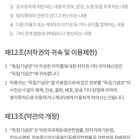
2)
공서양속에 위반되는 내용의 정보, 문장, 도형 등을 유포하는 내용
3)
범죄행위와 관련이 있다고 판단되는 내용
4)
다른 이용자 또는 제3자의 저작권 등 기타 권리를 침해하는 내용
5)
기타 관계 법령에 위배된다고 판단되는 내용
제12조(저작권의 귀속 및 이용제한)
1
"독립기념관"이 작성한 저작물에 대한 저작권 기타 지적재산권은
"독립기념관"에 귀속합니다.
2
이용자는 "독립기념관"을 이용함으로써 얻은 정보를 "독립기념관"의
사전승낙 없이 복제, 전송, 출판, 배포, 방송 기타 방법에 의하여
영리목적으로 이용하거나 제3자에게 이용하게 하여서는 안됩니다.
제13조(약관의 개정)
1
"독립기념관"은 약관의규제등에관한법률, 전자거래기본법,
전자서명법, 정보통신망이용촉진등에관한법률 등 관련법을 위배하지