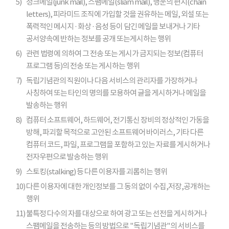
5)
정크메일(junk mail), 스팸메일(sliam mail), 행운의 편지(chain
letters), 피라미드 조직에 가입할 것을 권유하는 메일, 외설 또는
폭력적인 메시지 · 화상 · 음성 등이 담긴 메일을 보내거나 기타
공서양속에 반하는 정보를 공개 또는게시하는 행위
6)
관련 법령에 의하여 그 전송 또는 게시가 금지되는 정보(컴퓨터
프로그램 등)의 전송 또는 게시하는 행위
7)
독립기념관의 직원이나 다음 서비스의 관리자를 가장하거나
사칭하여 또는 타인의 명의를 모용하여 글을 게시하거나 메일을
발송하는 행위
8)
컴퓨터 소프트웨어, 하드웨어, 전기통신 장비의 정상적인 가동을
방해, 파괴할 목적으로 고안된 소프트웨어 바이러스, 기타 다른
컴퓨터 코드, 파일, 프로그램을 포함하고 있는 자료를 게시하거나
전자우편으로 발송하는 행위
9)
스토킹(stalking) 등 다른 이용자를 괴롭히는 행위
10)
다른 이용자에 대한 개인정보를 그 동의 없이 수집,저장,공개하는
행위
11)
불특정 다수의 자를 대상으로 하여 광고 또는 선전을 게시하거나
스팸메일을 전송하는 등의 방법으로 "독립기념관"의 서비스를