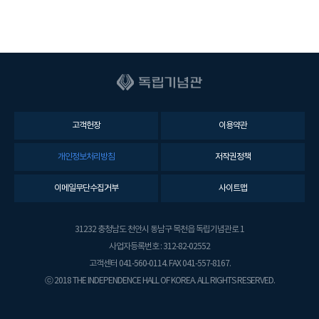
고객헌장
이용약관
개인정보처리방침
저작권정책
이메일무단수집거부
사이트맵
31232 충청남도 천안시 동남구 목천읍 독립기념관로 1
사업자등록번호 : 312-82-02552
고객센터 041-560-0114. FAX 041-557-8167.
ⓒ 2018 THE INDEPENDENCE HALL OF KOREA. ALL RIGHTS RESERVED.