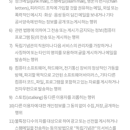
5)
정크메일(junk mail), 스팸메일(sliam mail), 행운의 편지(chain
letters), 피라미드 조직에 가입할 것을 권유하는 메일, 외설 또는
폭력적인 메시지 · 화상 · 음성 등이 담긴 메일을 보내거나 기타
공서양속에 반하는 정보를 공개 또는게시하는 행위
6)
관련 법령에 의하여 그 전송 또는 게시가 금지되는 정보(컴퓨터
프로그램 등)의 전송 또는 게시하는 행위
7)
독립기념관의 직원이나 다음 서비스의 관리자를 가장하거나
사칭하여 또는 타인의 명의를 모용하여 글을 게시하거나 메일을
발송하는 행위
8)
컴퓨터 소프트웨어, 하드웨어, 전기통신 장비의 정상적인 가동을
방해, 파괴할 목적으로 고안된 소프트웨어 바이러스, 기타 다른
컴퓨터 코드, 파일, 프로그램을 포함하고 있는 자료를 게시하거나
전자우편으로 발송하는 행위
9)
스토킹(stalking) 등 다른 이용자를 괴롭히는 행위
10)
다른 이용자에 대한 개인정보를 그 동의 없이 수집,저장,공개하는
행위
11)
불특정 다수의 자를 대상으로 하여 광고 또는 선전을 게시하거나
스팸메일을 전송하는 등의 방법으로 "독립기념관"의 서비스를