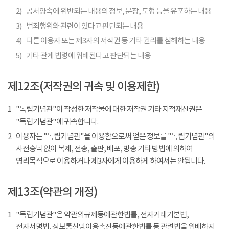
2)
공서양속에 위반되는 내용의 정보, 문장, 도형 등을 유포하는 내용
3)
범죄행위와 관련이 있다고 판단되는 내용
4)
다른 이용자 또는 제3자의 저작권 등 기타 권리를 침해하는 내용
5)
기타 관계 법령에 위배된다고 판단되는 내용
제12조(저작권의 귀속 및 이용제한)
1
"독립기념관"이 작성한 저작물에 대한 저작권 기타 지적재산권은
"독립기념관"에 귀속합니다.
2
이용자는 "독립기념관"을 이용함으로써 얻은 정보를 "독립기념관"의
사전승낙 없이 복제, 전송, 출판, 배포, 방송 기타 방법에 의하여
영리목적으로 이용하거나 제3자에게 이용하게 하여서는 안됩니다.
제13조(약관의 개정)
1
"독립기념관"은 약관의규제등에관한법률, 전자거래기본법,
전자서명법, 정보통신망이용촉진등에관한법률 등 관련법을 위배하지