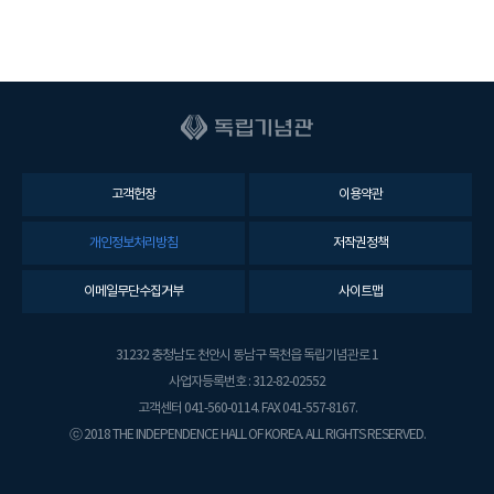
고객헌장
이용약관
개인정보처리방침
저작권정책
이메일무단수집거부
사이트맵
31232 충청남도 천안시 동남구 목천읍 독립기념관로 1
사업자등록번호 : 312-82-02552
고객센터 041-560-0114. FAX 041-557-8167.
ⓒ 2018 THE INDEPENDENCE HALL OF KOREA. ALL RIGHTS RESERVED.