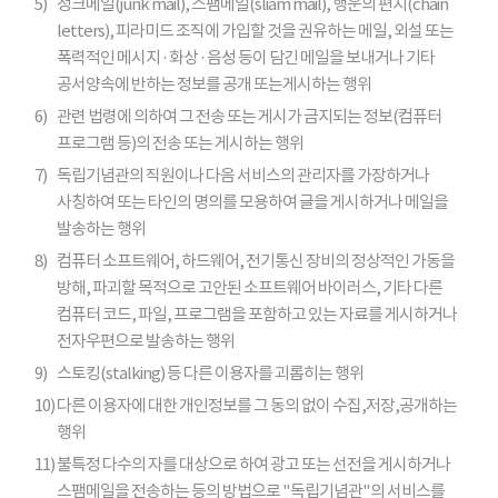
5)
정크메일(junk mail), 스팸메일(sliam mail), 행운의 편지(chain
letters), 피라미드 조직에 가입할 것을 권유하는 메일, 외설 또는
폭력적인 메시지 · 화상 · 음성 등이 담긴 메일을 보내거나 기타
공서양속에 반하는 정보를 공개 또는게시하는 행위
6)
관련 법령에 의하여 그 전송 또는 게시가 금지되는 정보(컴퓨터
프로그램 등)의 전송 또는 게시하는 행위
7)
독립기념관의 직원이나 다음 서비스의 관리자를 가장하거나
사칭하여 또는 타인의 명의를 모용하여 글을 게시하거나 메일을
발송하는 행위
8)
컴퓨터 소프트웨어, 하드웨어, 전기통신 장비의 정상적인 가동을
방해, 파괴할 목적으로 고안된 소프트웨어 바이러스, 기타 다른
컴퓨터 코드, 파일, 프로그램을 포함하고 있는 자료를 게시하거나
전자우편으로 발송하는 행위
9)
스토킹(stalking) 등 다른 이용자를 괴롭히는 행위
10)
다른 이용자에 대한 개인정보를 그 동의 없이 수집,저장,공개하는
행위
11)
불특정 다수의 자를 대상으로 하여 광고 또는 선전을 게시하거나
스팸메일을 전송하는 등의 방법으로 "독립기념관"의 서비스를