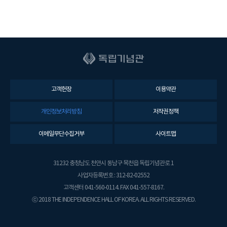
고객헌장
이용약관
개인정보처리방침
저작권정책
이메일무단수집거부
사이트맵
31232 충청남도 천안시 동남구 목천읍 독립기념관로 1
사업자등록번호 : 312-82-02552
고객센터 041-560-0114. FAX 041-557-8167.
ⓒ 2018 THE INDEPENDENCE HALL OF KOREA. ALL RIGHTS RESERVED.