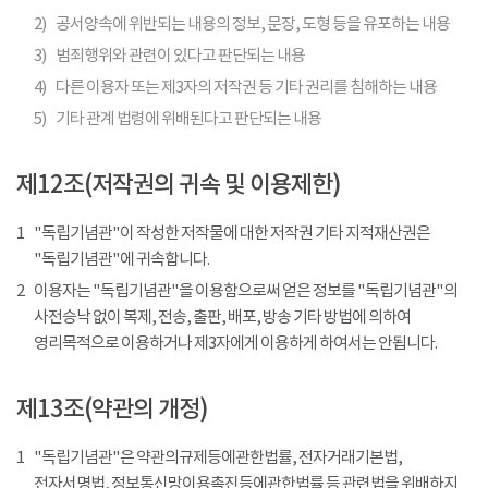
2)
공서양속에 위반되는 내용의 정보, 문장, 도형 등을 유포하는 내용
3)
범죄행위와 관련이 있다고 판단되는 내용
4)
다른 이용자 또는 제3자의 저작권 등 기타 권리를 침해하는 내용
5)
기타 관계 법령에 위배된다고 판단되는 내용
제12조(저작권의 귀속 및 이용제한)
1
"독립기념관"이 작성한 저작물에 대한 저작권 기타 지적재산권은
"독립기념관"에 귀속합니다.
2
이용자는 "독립기념관"을 이용함으로써 얻은 정보를 "독립기념관"의
사전승낙 없이 복제, 전송, 출판, 배포, 방송 기타 방법에 의하여
영리목적으로 이용하거나 제3자에게 이용하게 하여서는 안됩니다.
제13조(약관의 개정)
1
"독립기념관"은 약관의규제등에관한법률, 전자거래기본법,
전자서명법, 정보통신망이용촉진등에관한법률 등 관련법을 위배하지