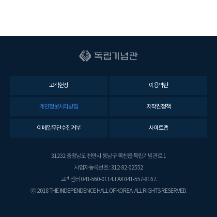
고객헌장
이용약관
개인정보처리방침
저작권정책
이메일무단수집거부
사이트맵
31232 충청남도 천안시 동남구 목천읍 독립기념관로 1
사업자등록번호 : 312-82-02552
고객센터 041-560-0114. FAX 041-557-8167.
ⓒ 2018 THE INDEPENDENCE HALL OF KOREA. ALL RIGHTS RESERVED.