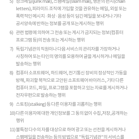
5)
정크메일(junk mail), 스팸메일(sliam mail), 행운의 편지(chain
letters), 피라미드 조직에 가입할 것을 권유하는 메일, 외설 또는
폭력적인 메시지 · 화상 · 음성 등이 담긴 메일을 보내거나 기타
공서양속에 반하는 정보를 공개 또는게시하는 행위
6)
관련 법령에 의하여 그 전송 또는 게시가 금지되는 정보(컴퓨터
프로그램 등)의 전송 또는 게시하는 행위
7)
독립기념관의 직원이나 다음 서비스의 관리자를 가장하거나
사칭하여 또는 타인의 명의를 모용하여 글을 게시하거나 메일을
발송하는 행위
8)
컴퓨터 소프트웨어, 하드웨어, 전기통신 장비의 정상적인 가동을
방해, 파괴할 목적으로 고안된 소프트웨어 바이러스, 기타 다른
컴퓨터 코드, 파일, 프로그램을 포함하고 있는 자료를 게시하거나
전자우편으로 발송하는 행위
9)
스토킹(stalking) 등 다른 이용자를 괴롭히는 행위
10)
다른 이용자에 대한 개인정보를 그 동의 없이 수집,저장,공개하는
행위
11)
불특정 다수의 자를 대상으로 하여 광고 또는 선전을 게시하거나
스팸메일을 전송하는 등의 방법으로 "독립기념관"의 서비스를