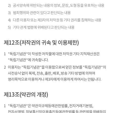
2)
공서양속에 위반되는 내용의 정보, 문장, 도형 등을 유포하는 내용
3)
범죄행위와 관련이 있다고 판단되는 내용
4)
다른 이용자 또는 제3자의 저작권 등 기타 권리를 침해하는 내용
5)
기타 관계 법령에 위배된다고 판단되는 내용
제12조(저작권의 귀속 및 이용제한)
1
"독립기념관"이 작성한 저작물에 대한 저작권 기타 지적재산권은
"독립기념관"에 귀속합니다.
2
이용자는 "독립기념관"을 이용함으로써 얻은 정보를 "독립기념관"의
사전승낙 없이 복제, 전송, 출판, 배포, 방송 기타 방법에 의하여
영리목적으로 이용하거나 제3자에게 이용하게 하여서는 안됩니다.
제13조(약관의 개정)
1
"독립기념관"은 약관의규제등에관한법률, 전자거래기본법,
전자서명법, 정보통신망이용촉진등에관한법률 등 관련법을 위배하지