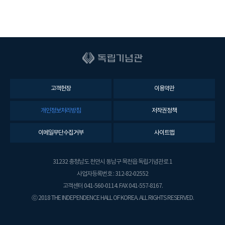
고객헌장
이용약관
개인정보처리방침
저작권정책
이메일무단수집거부
사이트맵
31232 충청남도 천안시 동남구 목천읍 독립기념관로 1
사업자등록번호 : 312-82-02552
고객센터 041-560-0114. FAX 041-557-8167.
ⓒ 2018 THE INDEPENDENCE HALL OF KOREA. ALL RIGHTS RESERVED.