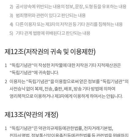
2)
공서양속에 위반되는 내용의 정보, 문장, 도형 등을 유포하는 내용
3)
범죄행위와 관련이 있다고 판단되는 내용
4)
다른 이용자 또는 제3자의 저작권 등 기타 권리를 침해하는 내용
5)
기타 관계 법령에 위배된다고 판단되는 내용
제12조(저작권의 귀속 및 이용제한)
1
"독립기념관"이 작성한 저작물에 대한 저작권 기타 지적재산권은
"독립기념관"에 귀속합니다.
2
이용자는 "독립기념관"을 이용함으로써 얻은 정보를 "독립기념관"의
사전승낙 없이 복제, 전송, 출판, 배포, 방송 기타 방법에 의하여
영리목적으로 이용하거나 제3자에게 이용하게 하여서는 안됩니다.
제13조(약관의 개정)
1
"독립기념관"은 약관의규제등에관한법률, 전자거래기본법,
전자서명법, 정보통신망이용촉진등에관한법률 등 관련법을 위배하지