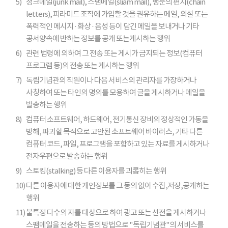
5)
정크메일(junk mail), 스팸메일(sliam mail), 행운의 편지(chain
letters), 피라미드 조직에 가입할 것을 권유하는 메일, 외설 또는
폭력적인 메시지 · 화상 · 음성 등이 담긴 메일을 보내거나 기타
공서양속에 반하는 정보를 공개 또는게시하는 행위
6)
관련 법령에 의하여 그 전송 또는 게시가 금지되는 정보(컴퓨터
프로그램 등)의 전송 또는 게시하는 행위
7)
독립기념관의 직원이나 다음 서비스의 관리자를 가장하거나
사칭하여 또는 타인의 명의를 모용하여 글을 게시하거나 메일을
발송하는 행위
8)
컴퓨터 소프트웨어, 하드웨어, 전기통신 장비의 정상적인 가동을
방해, 파괴할 목적으로 고안된 소프트웨어 바이러스, 기타 다른
컴퓨터 코드, 파일, 프로그램을 포함하고 있는 자료를 게시하거나
전자우편으로 발송하는 행위
9)
스토킹(stalking) 등 다른 이용자를 괴롭히는 행위
10)
다른 이용자에 대한 개인정보를 그 동의 없이 수집,저장,공개하는
행위
11)
불특정 다수의 자를 대상으로 하여 광고 또는 선전을 게시하거나
스팸메일을 전송하는 등의 방법으로 "독립기념관"의 서비스를