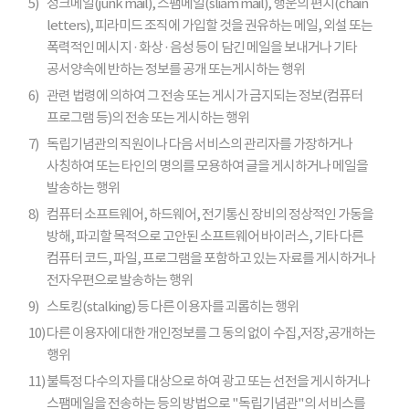
5)
정크메일(junk mail), 스팸메일(sliam mail), 행운의 편지(chain
letters), 피라미드 조직에 가입할 것을 권유하는 메일, 외설 또는
폭력적인 메시지 · 화상 · 음성 등이 담긴 메일을 보내거나 기타
공서양속에 반하는 정보를 공개 또는게시하는 행위
6)
관련 법령에 의하여 그 전송 또는 게시가 금지되는 정보(컴퓨터
프로그램 등)의 전송 또는 게시하는 행위
7)
독립기념관의 직원이나 다음 서비스의 관리자를 가장하거나
사칭하여 또는 타인의 명의를 모용하여 글을 게시하거나 메일을
발송하는 행위
8)
컴퓨터 소프트웨어, 하드웨어, 전기통신 장비의 정상적인 가동을
방해, 파괴할 목적으로 고안된 소프트웨어 바이러스, 기타 다른
컴퓨터 코드, 파일, 프로그램을 포함하고 있는 자료를 게시하거나
전자우편으로 발송하는 행위
9)
스토킹(stalking) 등 다른 이용자를 괴롭히는 행위
10)
다른 이용자에 대한 개인정보를 그 동의 없이 수집,저장,공개하는
행위
11)
불특정 다수의 자를 대상으로 하여 광고 또는 선전을 게시하거나
스팸메일을 전송하는 등의 방법으로 "독립기념관"의 서비스를