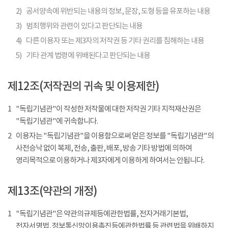
2)
공서양속에 위반되는 내용의 정보, 문장, 도형 등을 유포하는 내용
3)
범죄행위와 관련이 있다고 판단되는 내용
4)
다른 이용자 또는 제3자의 저작권 등 기타 권리를 침해하는 내용
5)
기타 관계 법령에 위배된다고 판단되는 내용
제12조(저작권의 귀속 및 이용제한)
1
"독립기념관"이 작성한 저작물에 대한 저작권 기타 지적재산권은
"독립기념관"에 귀속합니다.
2
이용자는 "독립기념관"을 이용함으로써 얻은 정보를 "독립기념관"의
사전승낙 없이 복제, 전송, 출판, 배포, 방송 기타 방법에 의하여
영리목적으로 이용하거나 제3자에게 이용하게 하여서는 안됩니다.
제13조(약관의 개정)
1
"독립기념관"은 약관의규제등에관한법률, 전자거래기본법,
전자서명법, 정보통신망이용촉진등에관한법률 등 관련법을 위배하지