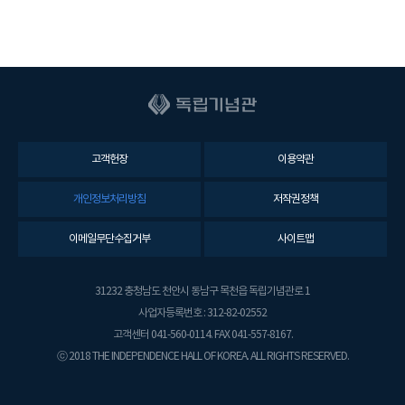
고객헌장
이용약관
개인정보처리방침
저작권정책
이메일무단수집거부
사이트맵
31232 충청남도 천안시 동남구 목천읍 독립기념관로 1
사업자등록번호 : 312-82-02552
고객센터 041-560-0114. FAX 041-557-8167.
ⓒ 2018 THE INDEPENDENCE HALL OF KOREA. ALL RIGHTS RESERVED.