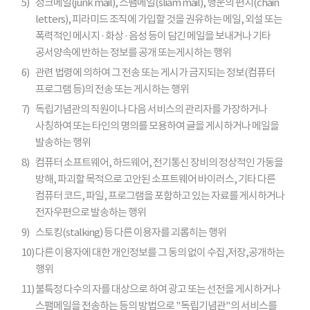
5)
정크메일(junk mail), 스팸메일(sliam mail), 행운의 편지(chain
letters), 피라미드 조직에 가입할 것을 권유하는 메일, 외설 또는
폭력적인 메시지 · 화상 · 음성 등이 담긴 메일을 보내거나 기타
공서양속에 반하는 정보를 공개 또는게시하는 행위
6)
관련 법령에 의하여 그 전송 또는 게시가 금지되는 정보(컴퓨터
프로그램 등)의 전송 또는 게시하는 행위
7)
독립기념관의 직원이나 다음 서비스의 관리자를 가장하거나
사칭하여 또는 타인의 명의를 모용하여 글을 게시하거나 메일을
발송하는 행위
8)
컴퓨터 소프트웨어, 하드웨어, 전기통신 장비의 정상적인 가동을
방해, 파괴할 목적으로 고안된 소프트웨어 바이러스, 기타 다른
컴퓨터 코드, 파일, 프로그램을 포함하고 있는 자료를 게시하거나
전자우편으로 발송하는 행위
9)
스토킹(stalking) 등 다른 이용자를 괴롭히는 행위
10)
다른 이용자에 대한 개인정보를 그 동의 없이 수집,저장,공개하는
행위
11)
불특정 다수의 자를 대상으로 하여 광고 또는 선전을 게시하거나
스팸메일을 전송하는 등의 방법으로 "독립기념관"의 서비스를