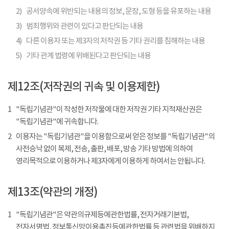
2)
공서양속에 위반되는 내용의 정보, 문장, 도형 등을 유포하는 내용
3)
범죄행위와 관련이 있다고 판단되는 내용
4)
다른 이용자 또는 제3자의 저작권 등 기타 권리를 침해하는 내용
5)
기타 관계 법령에 위배된다고 판단되는 내용
제12조(저작권의 귀속 및 이용제한)
1
"독립기념관"이 작성한 저작물에 대한 저작권 기타 지적재산권은
"독립기념관"에 귀속합니다.
2
이용자는 "독립기념관"을 이용함으로써 얻은 정보를 "독립기념관"의
사전승낙 없이 복제, 전송, 출판, 배포, 방송 기타 방법에 의하여
영리목적으로 이용하거나 제3자에게 이용하게 하여서는 안됩니다.
제13조(약관의 개정)
1
"독립기념관"은 약관의규제등에관한법률, 전자거래기본법,
전자서명법, 정보통신망이용촉진등에관한법률 등 관련법을 위배하지