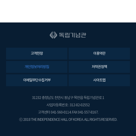
고객헌장
이용약관
개인정보처리방침
저작권정책
이메일무단수집거부
사이트맵
31232 충청남도 천안시 동남구 목천읍 독립기념관로 1
사업자등록번호 : 312-82-02552
고객센터 041-560-0114. FAX 041-557-8167.
ⓒ 2018 THE INDEPENDENCE HALL OF KOREA. ALL RIGHTS RESERVED.