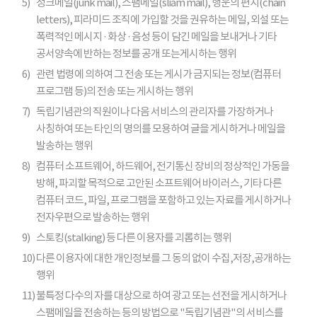
5)
정크메일(junk mail), 스팸메일(sliam mail), 행운의 편지(chain
letters), 피라미드 조직에 가입할 것을 권유하는 메일, 외설 또는
폭력적인 메시지 · 화상 · 음성 등이 담긴 메일을 보내거나 기타
공서양속에 반하는 정보를 공개 또는게시하는 행위
6)
관련 법령에 의하여 그 전송 또는 게시가 금지되는 정보(컴퓨터
프로그램 등)의 전송 또는 게시하는 행위
7)
독립기념관의 직원이나 다음 서비스의 관리자를 가장하거나
사칭하여 또는 타인의 명의를 모용하여 글을 게시하거나 메일을
발송하는 행위
8)
컴퓨터 소프트웨어, 하드웨어, 전기통신 장비의 정상적인 가동을
방해, 파괴할 목적으로 고안된 소프트웨어 바이러스, 기타 다른
컴퓨터 코드, 파일, 프로그램을 포함하고 있는 자료를 게시하거나
전자우편으로 발송하는 행위
9)
스토킹(stalking) 등 다른 이용자를 괴롭히는 행위
10)
다른 이용자에 대한 개인정보를 그 동의 없이 수집,저장,공개하는
행위
11)
불특정 다수의 자를 대상으로 하여 광고 또는 선전을 게시하거나
스팸메일을 전송하는 등의 방법으로 "독립기념관"의 서비스를