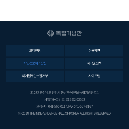
고객헌장
이용약관
개인정보처리방침
저작권정책
이메일무단수집거부
사이트맵
31232 충청남도 천안시 동남구 목천읍 독립기념관로 1
사업자등록번호 : 312-82-02552
고객센터 041-560-0114. FAX 041-557-8167.
ⓒ 2018 THE INDEPENDENCE HALL OF KOREA. ALL RIGHTS RESERVED.