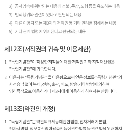
2)
공서양속에 위반되는 내용의 정보, 문장, 도형 등을 유포하는 내용
3)
범죄행위와 관련이 있다고 판단되는 내용
4)
다른 이용자 또는 제3자의 저작권 등 기타 권리를 침해하는 내용
5)
기타 관계 법령에 위배된다고 판단되는 내용
제12조(저작권의 귀속 및 이용제한)
1
"독립기념관"이 작성한 저작물에 대한 저작권 기타 지적재산권은
"독립기념관"에 귀속합니다.
2
이용자는 "독립기념관"을 이용함으로써 얻은 정보를 "독립기념관"의
사전승낙 없이 복제, 전송, 출판, 배포, 방송 기타 방법에 의하여
영리목적으로 이용하거나 제3자에게 이용하게 하여서는 안됩니다.
제13조(약관의 개정)
1
"독립기념관"은 약관의규제등에관한법률, 전자거래기본법,
전자서명법, 정보통신망이용촉진등에관한법률 등 관련법을 위배하지