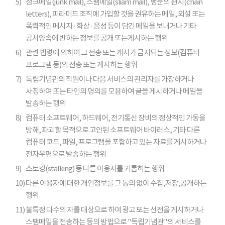
5)
정크메일(junk mail), 스팸메일(sliam mail), 행운의 편지(chain
letters), 피라미드 조직에 가입할 것을 권유하는 메일, 외설 또는
폭력적인 메시지 · 화상 · 음성 등이 담긴 메일을 보내거나 기타
공서양속에 반하는 정보를 공개 또는게시하는 행위
6)
관련 법령에 의하여 그 전송 또는 게시가 금지되는 정보(컴퓨터
프로그램 등)의 전송 또는 게시하는 행위
7)
독립기념관의 직원이나 다음 서비스의 관리자를 가장하거나
사칭하여 또는 타인의 명의를 모용하여 글을 게시하거나 메일을
발송하는 행위
8)
컴퓨터 소프트웨어, 하드웨어, 전기통신 장비의 정상적인 가동을
방해, 파괴할 목적으로 고안된 소프트웨어 바이러스, 기타 다른
컴퓨터 코드, 파일, 프로그램을 포함하고 있는 자료를 게시하거나
전자우편으로 발송하는 행위
9)
스토킹(stalking) 등 다른 이용자를 괴롭히는 행위
10)
다른 이용자에 대한 개인정보를 그 동의 없이 수집,저장,공개하는
행위
11)
불특정 다수의 자를 대상으로 하여 광고 또는 선전을 게시하거나
스팸메일을 전송하는 등의 방법으로 "독립기념관"의 서비스를