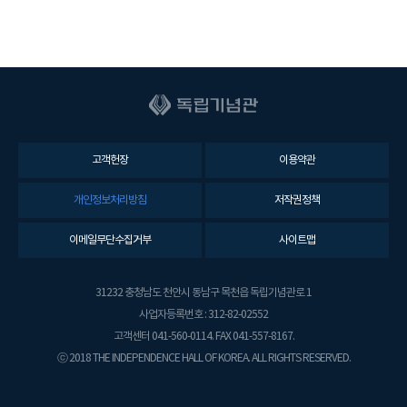
고객헌장
이용약관
개인정보처리방침
저작권정책
이메일무단수집거부
사이트맵
31232 충청남도 천안시 동남구 목천읍 독립기념관로 1
사업자등록번호 : 312-82-02552
고객센터 041-560-0114. FAX 041-557-8167.
ⓒ 2018 THE INDEPENDENCE HALL OF KOREA. ALL RIGHTS RESERVED.