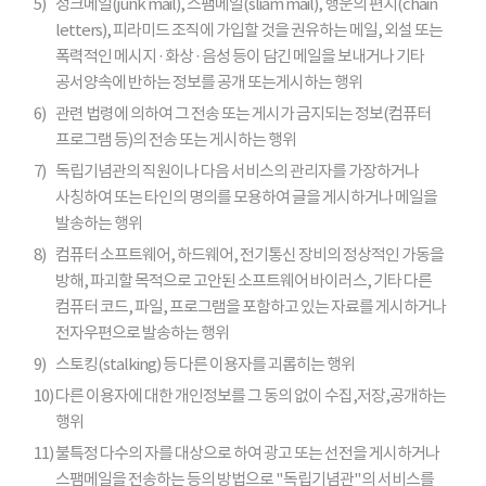
5)
정크메일(junk mail), 스팸메일(sliam mail), 행운의 편지(chain
letters), 피라미드 조직에 가입할 것을 권유하는 메일, 외설 또는
폭력적인 메시지 · 화상 · 음성 등이 담긴 메일을 보내거나 기타
공서양속에 반하는 정보를 공개 또는게시하는 행위
6)
관련 법령에 의하여 그 전송 또는 게시가 금지되는 정보(컴퓨터
프로그램 등)의 전송 또는 게시하는 행위
7)
독립기념관의 직원이나 다음 서비스의 관리자를 가장하거나
사칭하여 또는 타인의 명의를 모용하여 글을 게시하거나 메일을
발송하는 행위
8)
컴퓨터 소프트웨어, 하드웨어, 전기통신 장비의 정상적인 가동을
방해, 파괴할 목적으로 고안된 소프트웨어 바이러스, 기타 다른
컴퓨터 코드, 파일, 프로그램을 포함하고 있는 자료를 게시하거나
전자우편으로 발송하는 행위
9)
스토킹(stalking) 등 다른 이용자를 괴롭히는 행위
10)
다른 이용자에 대한 개인정보를 그 동의 없이 수집,저장,공개하는
행위
11)
불특정 다수의 자를 대상으로 하여 광고 또는 선전을 게시하거나
스팸메일을 전송하는 등의 방법으로 "독립기념관"의 서비스를