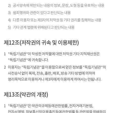
2)
공서양속에 위반되는 내용의 정보, 문장, 도형 등을 유포하는 내용
3)
범죄행위와 관련이 있다고 판단되는 내용
4)
다른 이용자 또는 제3자의 저작권 등 기타 권리를 침해하는 내용
5)
기타 관계 법령에 위배된다고 판단되는 내용
제12조(저작권의 귀속 및 이용제한)
1
"독립기념관"이 작성한 저작물에 대한 저작권 기타 지적재산권은
"독립기념관"에 귀속합니다.
2
이용자는 "독립기념관"을 이용함으로써 얻은 정보를 "독립기념관"의
사전승낙 없이 복제, 전송, 출판, 배포, 방송 기타 방법에 의하여
영리목적으로 이용하거나 제3자에게 이용하게 하여서는 안됩니다.
제13조(약관의 개정)
1
"독립기념관"은 약관의규제등에관한법률, 전자거래기본법,
전자서명법, 정보통신망이용촉진등에관한법률 등 관련법을 위배하지