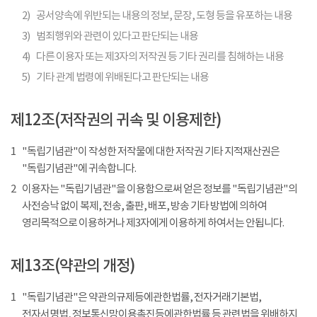
2)
공서양속에 위반되는 내용의 정보, 문장, 도형 등을 유포하는 내용
3)
범죄행위와 관련이 있다고 판단되는 내용
4)
다른 이용자 또는 제3자의 저작권 등 기타 권리를 침해하는 내용
5)
기타 관계 법령에 위배된다고 판단되는 내용
제12조(저작권의 귀속 및 이용제한)
1
"독립기념관"이 작성한 저작물에 대한 저작권 기타 지적재산권은
"독립기념관"에 귀속합니다.
2
이용자는 "독립기념관"을 이용함으로써 얻은 정보를 "독립기념관"의
사전승낙 없이 복제, 전송, 출판, 배포, 방송 기타 방법에 의하여
영리목적으로 이용하거나 제3자에게 이용하게 하여서는 안됩니다.
제13조(약관의 개정)
1
"독립기념관"은 약관의규제등에관한법률, 전자거래기본법,
전자서명법, 정보통신망이용촉진등에관한법률 등 관련법을 위배하지