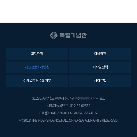
고객헌장
이용약관
개인정보처리방침
저작권정책
이메일무단수집거부
사이트맵
31232 충청남도 천안시 동남구 목천읍 독립기념관로 1
사업자등록번호 : 312-82-02552
고객센터 041-560-0114. FAX 041-557-8167.
ⓒ 2018 THE INDEPENDENCE HALL OF KOREA. ALL RIGHTS RESERVED.