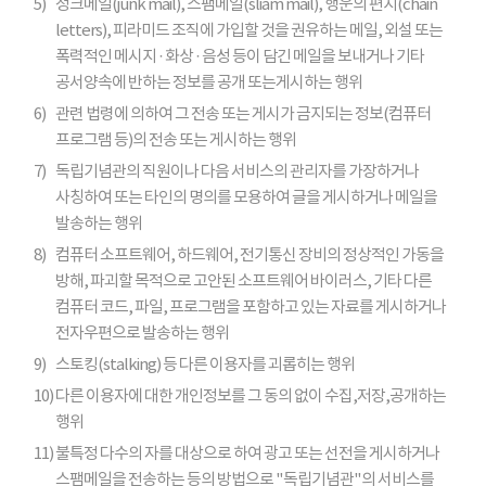
5)
정크메일(junk mail), 스팸메일(sliam mail), 행운의 편지(chain
letters), 피라미드 조직에 가입할 것을 권유하는 메일, 외설 또는
폭력적인 메시지 · 화상 · 음성 등이 담긴 메일을 보내거나 기타
공서양속에 반하는 정보를 공개 또는게시하는 행위
6)
관련 법령에 의하여 그 전송 또는 게시가 금지되는 정보(컴퓨터
프로그램 등)의 전송 또는 게시하는 행위
7)
독립기념관의 직원이나 다음 서비스의 관리자를 가장하거나
사칭하여 또는 타인의 명의를 모용하여 글을 게시하거나 메일을
발송하는 행위
8)
컴퓨터 소프트웨어, 하드웨어, 전기통신 장비의 정상적인 가동을
방해, 파괴할 목적으로 고안된 소프트웨어 바이러스, 기타 다른
컴퓨터 코드, 파일, 프로그램을 포함하고 있는 자료를 게시하거나
전자우편으로 발송하는 행위
9)
스토킹(stalking) 등 다른 이용자를 괴롭히는 행위
10)
다른 이용자에 대한 개인정보를 그 동의 없이 수집,저장,공개하는
행위
11)
불특정 다수의 자를 대상으로 하여 광고 또는 선전을 게시하거나
스팸메일을 전송하는 등의 방법으로 "독립기념관"의 서비스를