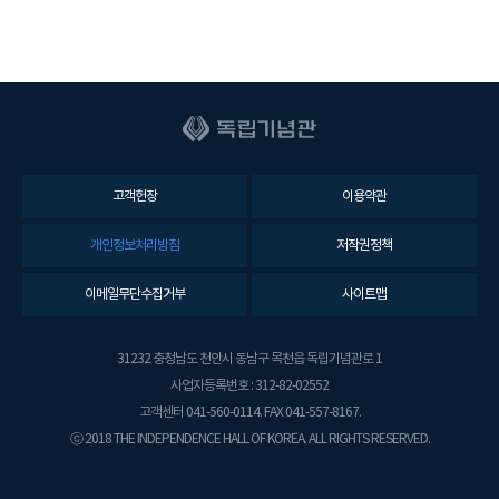
고객헌장
이용약관
개인정보처리방침
저작권정책
이메일무단수집거부
사이트맵
31232 충청남도 천안시 동남구 목천읍 독립기념관로 1
사업자등록번호 : 312-82-02552
고객센터 041-560-0114. FAX 041-557-8167.
ⓒ 2018 THE INDEPENDENCE HALL OF KOREA. ALL RIGHTS RESERVED.