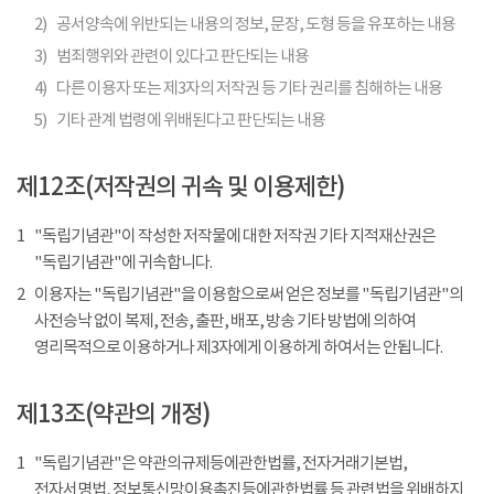
2)
공서양속에 위반되는 내용의 정보, 문장, 도형 등을 유포하는 내용
3)
범죄행위와 관련이 있다고 판단되는 내용
4)
다른 이용자 또는 제3자의 저작권 등 기타 권리를 침해하는 내용
5)
기타 관계 법령에 위배된다고 판단되는 내용
제12조(저작권의 귀속 및 이용제한)
1
"독립기념관"이 작성한 저작물에 대한 저작권 기타 지적재산권은
"독립기념관"에 귀속합니다.
2
이용자는 "독립기념관"을 이용함으로써 얻은 정보를 "독립기념관"의
사전승낙 없이 복제, 전송, 출판, 배포, 방송 기타 방법에 의하여
영리목적으로 이용하거나 제3자에게 이용하게 하여서는 안됩니다.
제13조(약관의 개정)
1
"독립기념관"은 약관의규제등에관한법률, 전자거래기본법,
전자서명법, 정보통신망이용촉진등에관한법률 등 관련법을 위배하지