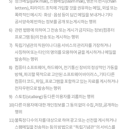
5)
정크메일(junk mail), 스팸메일(sliam mail), 행운의 편지(chain
letters), 피라미드 조직에 가입할 것을 권유하는 메일, 외설 또는
폭력적인 메시지 · 화상 · 음성 등이 담긴 메일을 보내거나 기타
공서양속에 반하는 정보를 공개 또는게시하는 행위
6)
관련 법령에 의하여 그 전송 또는 게시가 금지되는 정보(컴퓨터
프로그램 등)의 전송 또는 게시하는 행위
7)
독립기념관의 직원이나 다음 서비스의 관리자를 가장하거나
사칭하여 또는 타인의 명의를 모용하여 글을 게시하거나 메일을
발송하는 행위
8)
컴퓨터 소프트웨어, 하드웨어, 전기통신 장비의 정상적인 가동을
방해, 파괴할 목적으로 고안된 소프트웨어 바이러스, 기타 다른
컴퓨터 코드, 파일, 프로그램을 포함하고 있는 자료를 게시하거나
전자우편으로 발송하는 행위
9)
스토킹(stalking) 등 다른 이용자를 괴롭히는 행위
10)
다른 이용자에 대한 개인정보를 그 동의 없이 수집,저장,공개하는
행위
11)
불특정 다수의 자를 대상으로 하여 광고 또는 선전을 게시하거나
스팸메일을 전송하는 등의 방법으로 "독립기념관"의 서비스를