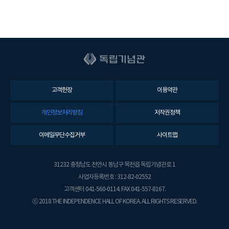
고객헌장
이용약관
개인정보처리방침
저작권정책
이메일무단수집거부
사이트맵
31232 충청남도 천안시 동남구 목천읍 독립기념관로 1
사업자등록번호 : 312-82-02552
고객센터 041-560-0114. FAX 041-557-8167.
ⓒ 2018 THE INDEPENDENCE HALL OF KOREA. ALL RIGHTS RESERVED.