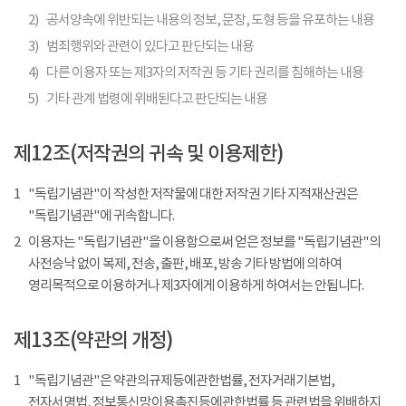
2)
공서양속에 위반되는 내용의 정보, 문장, 도형 등을 유포하는 내용
3)
범죄행위와 관련이 있다고 판단되는 내용
4)
다른 이용자 또는 제3자의 저작권 등 기타 권리를 침해하는 내용
5)
기타 관계 법령에 위배된다고 판단되는 내용
제12조(저작권의 귀속 및 이용제한)
1
"독립기념관"이 작성한 저작물에 대한 저작권 기타 지적재산권은
"독립기념관"에 귀속합니다.
2
이용자는 "독립기념관"을 이용함으로써 얻은 정보를 "독립기념관"의
사전승낙 없이 복제, 전송, 출판, 배포, 방송 기타 방법에 의하여
영리목적으로 이용하거나 제3자에게 이용하게 하여서는 안됩니다.
제13조(약관의 개정)
1
"독립기념관"은 약관의규제등에관한법률, 전자거래기본법,
전자서명법, 정보통신망이용촉진등에관한법률 등 관련법을 위배하지