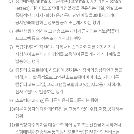
5)
정크메일(junk mail), 스팸메일(sliam mail), 행운의 편지(chain
letters), 피라미드 조직에 가입할 것을 권유하는 메일, 외설 또는
폭력적인 메시지 · 화상 · 음성 등이 담긴 메일을 보내거나 기타
공서양속에 반하는 정보를 공개 또는게시하는 행위
6)
관련 법령에 의하여 그 전송 또는 게시가 금지되는 정보(컴퓨터
프로그램 등)의 전송 또는 게시하는 행위
7)
독립기념관의 직원이나 다음 서비스의 관리자를 가장하거나
사칭하여 또는 타인의 명의를 모용하여 글을 게시하거나 메일을
발송하는 행위
8)
컴퓨터 소프트웨어, 하드웨어, 전기통신 장비의 정상적인 가동을
방해, 파괴할 목적으로 고안된 소프트웨어 바이러스, 기타 다른
컴퓨터 코드, 파일, 프로그램을 포함하고 있는 자료를 게시하거나
전자우편으로 발송하는 행위
9)
스토킹(stalking) 등 다른 이용자를 괴롭히는 행위
10)
다른 이용자에 대한 개인정보를 그 동의 없이 수집,저장,공개하는
행위
11)
불특정 다수의 자를 대상으로 하여 광고 또는 선전을 게시하거나
스팸메일을 전송하는 등의 방법으로 "독립기념관"의 서비스를