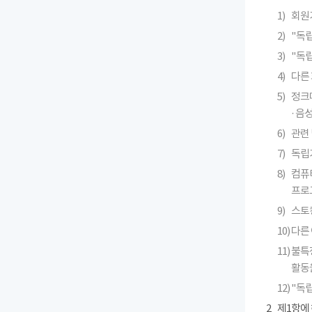
1)
회원
2)
"독
3)
"독
4)
다른 
5)
정크메
· 
6)
관련 
7)
독립
8)
컴퓨
프로
9)
스토킹
10)
다른
11)
불특
활동
12)
"독
2
제1항에 