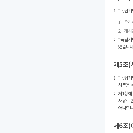
1
"독립기
1)
온라인
2)
게시물
2
"독립기
있습니다
제5조(
1
"독립기념
새로운 
2
제1항에
사유로 
아니합니
제6조(