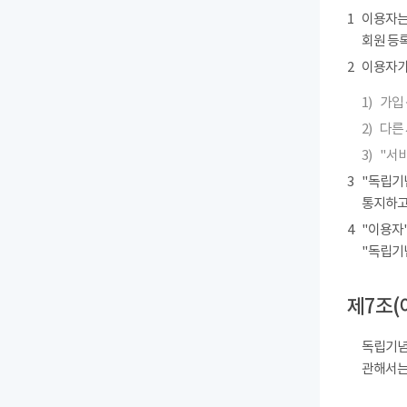
1
이용자는
회원 등록
2
이용자가 
1)
가입 
2)
다른
3)
"서
3
"독립기
통지하고
4
"이용자"
"독립기
제7조(
독립기념
관해서는