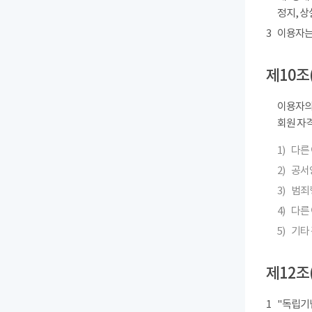
정지, 상
3
이용자는
제10조
이용자의
회원 자격
1)
다른
2)
공서
3)
범죄
4)
다른 
5)
기타
제12조
1
"독립기