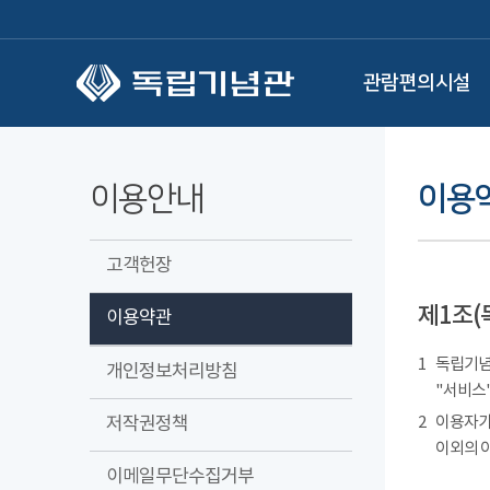
본문 바로가기
관람편의시설
이용안내
이용
고객헌장
제1조(
이용약관
1
독립기념관
개인정보처리방침
"서비스"
저작권정책
2
이용자가
이외의 
이메일무단수집거부