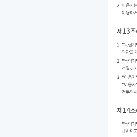
2
이용자는
이용하거
제13조
1
"독립기
약관을 
2
"독립기
전일까지
3
"이용자"
"이용자"
거부의사를
제14조
"독립기
대한민국