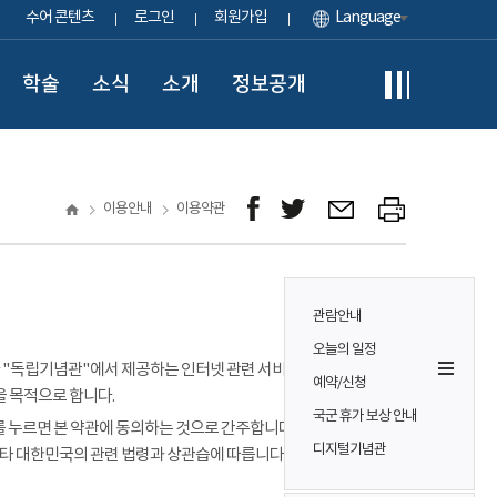
수어 콘텐츠
로그인
회원가입
Language
학술
소식
소개
정보공개
이용안내
이용약관
관람안내
오늘의 일정
이용자가 "독립기념관"에서 제공하는 인터넷 관련 서비스(이하
예약/신청
을 목적으로 합니다.
국군 휴가 보상 안내
 누르면 본 약관에 동의하는 것으로 간주합니다. 본 약관에 정하는
디지털기념관
기타 대한민국의 관련 법령과 상관습에 따릅니다.