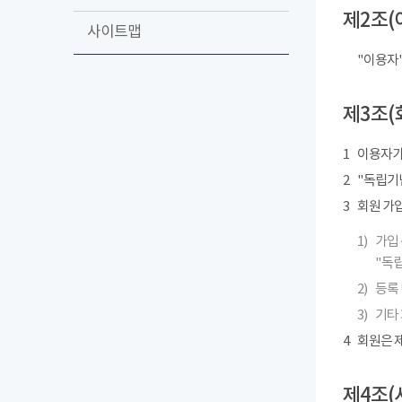
제2조(
사이트맵
"이용자
제3조(
1
이용자가
2
"독립기념
3
회원 가
1)
가입 
"독립
2)
등록 
3)
기타
4
회원은 제
제4조(