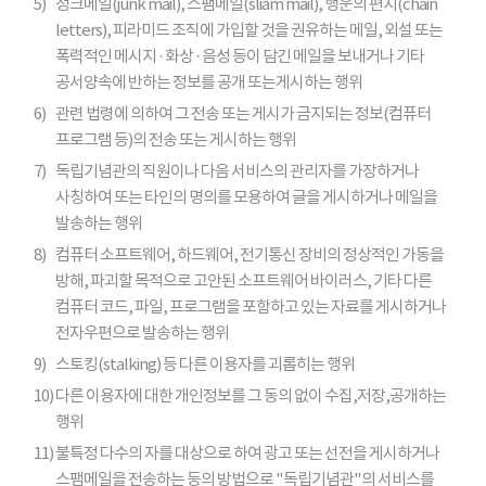
5)
정크메일(junk mail), 스팸메일(sliam mail), 행운의 편지(chain
letters), 피라미드 조직에 가입할 것을 권유하는 메일, 외설 또는
폭력적인 메시지 · 화상 · 음성 등이 담긴 메일을 보내거나 기타
공서양속에 반하는 정보를 공개 또는게시하는 행위
6)
관련 법령에 의하여 그 전송 또는 게시가 금지되는 정보(컴퓨터
프로그램 등)의 전송 또는 게시하는 행위
7)
독립기념관의 직원이나 다음 서비스의 관리자를 가장하거나
사칭하여 또는 타인의 명의를 모용하여 글을 게시하거나 메일을
발송하는 행위
8)
컴퓨터 소프트웨어, 하드웨어, 전기통신 장비의 정상적인 가동을
방해, 파괴할 목적으로 고안된 소프트웨어 바이러스, 기타 다른
컴퓨터 코드, 파일, 프로그램을 포함하고 있는 자료를 게시하거나
전자우편으로 발송하는 행위
9)
스토킹(stalking) 등 다른 이용자를 괴롭히는 행위
10)
다른 이용자에 대한 개인정보를 그 동의 없이 수집,저장,공개하는
행위
11)
불특정 다수의 자를 대상으로 하여 광고 또는 선전을 게시하거나
스팸메일을 전송하는 등의 방법으로 "독립기념관"의 서비스를