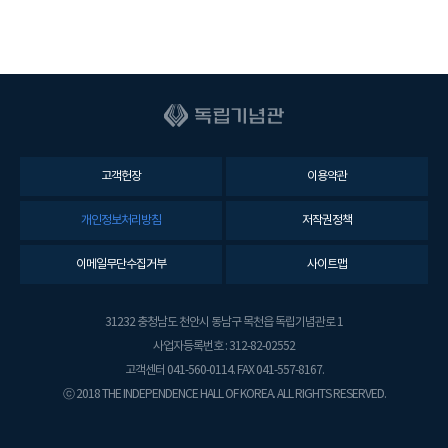
고객헌장
이용약관
개인정보처리방침
저작권정책
이메일무단수집거부
사이트맵
31232 충청남도 천안시 동남구 목천읍 독립기념관로 1
사업자등록번호 : 312-82-02552
고객센터 041-560-0114. FAX 041-557-8167.
ⓒ 2018 THE INDEPENDENCE HALL OF KOREA. ALL RIGHTS RESERVED.