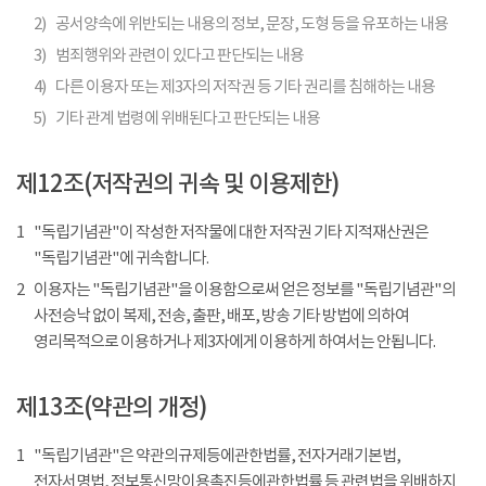
2)
공서양속에 위반되는 내용의 정보, 문장, 도형 등을 유포하는 내용
3)
범죄행위와 관련이 있다고 판단되는 내용
4)
다른 이용자 또는 제3자의 저작권 등 기타 권리를 침해하는 내용
5)
기타 관계 법령에 위배된다고 판단되는 내용
제12조(저작권의 귀속 및 이용제한)
1
"독립기념관"이 작성한 저작물에 대한 저작권 기타 지적재산권은
"독립기념관"에 귀속합니다.
2
이용자는 "독립기념관"을 이용함으로써 얻은 정보를 "독립기념관"의
사전승낙 없이 복제, 전송, 출판, 배포, 방송 기타 방법에 의하여
영리목적으로 이용하거나 제3자에게 이용하게 하여서는 안됩니다.
제13조(약관의 개정)
1
"독립기념관"은 약관의규제등에관한법률, 전자거래기본법,
전자서명법, 정보통신망이용촉진등에관한법률 등 관련법을 위배하지