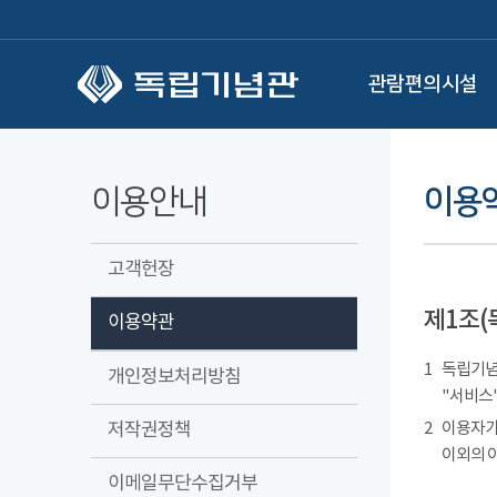
본문 바로가기
관람편의시설
이용안내
이용
고객헌장
제1조(
이용약관
1
독립기념관
개인정보처리방침
"서비스"
저작권정책
2
이용자가
이외의 
이메일무단수집거부