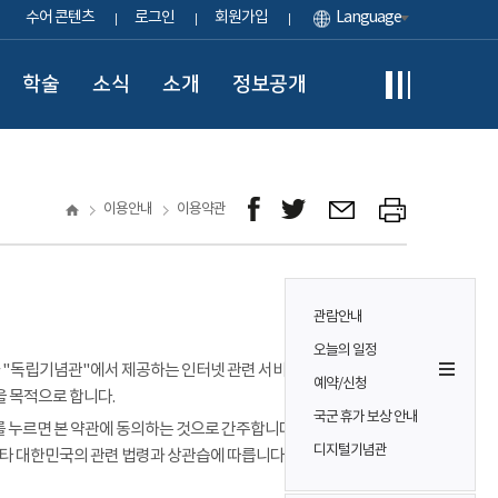
수어 콘텐츠
로그인
회원가입
Language
학술
소식
소개
정보공개
이용안내
이용약관
관람안내
오늘의 일정
이용자가 "독립기념관"에서 제공하는 인터넷 관련 서비스(이하
예약/신청
을 목적으로 합니다.
국군 휴가 보상 안내
 누르면 본 약관에 동의하는 것으로 간주합니다. 본 약관에 정하는
디지털기념관
기타 대한민국의 관련 법령과 상관습에 따릅니다.