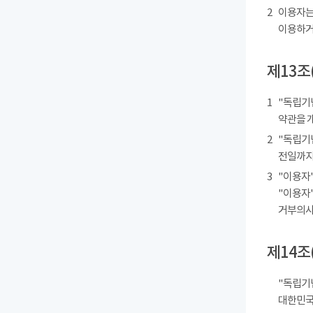
2
이용자는
이용하거
제13조
1
"독립기
약관을 
2
"독립기
전일까지
3
"이용자"
"이용자"
거부의사를
제14조
"독립기
대한민국