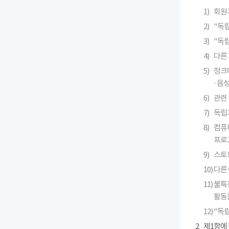
1)
회원
2)
"독
3)
"독
4)
다른 
5)
정크메
· 
6)
관련 
7)
독립
8)
컴퓨
프로
9)
스토킹
10)
다른
11)
불특
활동
12)
"독
2
제1항에 