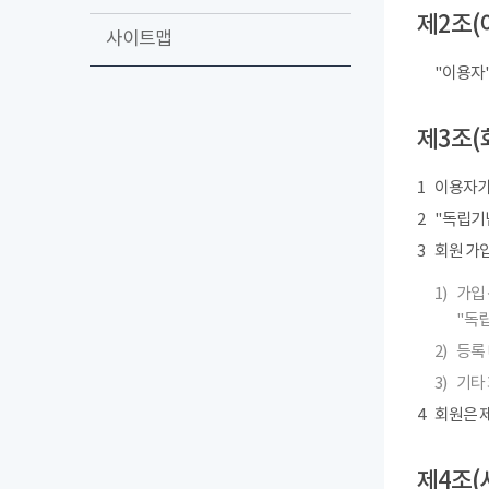
제2조(
사이트맵
"이용자
제3조(
1
이용자가
2
"독립기념
3
회원 가
1)
가입 
"독립
2)
등록 
3)
기타
4
회원은 제
제4조(