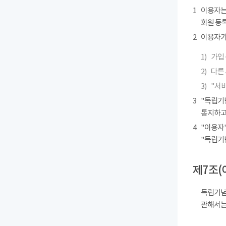
1
이용자는
회원 등록
2
이용자가 
1)
가입 
2)
다른
3)
"서
3
"독립기
통지하고
4
"이용자"
"독립기
제7조(
독립기념
관해서는