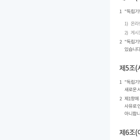
1
"독립기
1)
온라인
2)
게시물
2
"독립기
있습니다
제5조(
1
"독립기념
새로운 
2
제1항에
사유로 
아니합니
제6조(