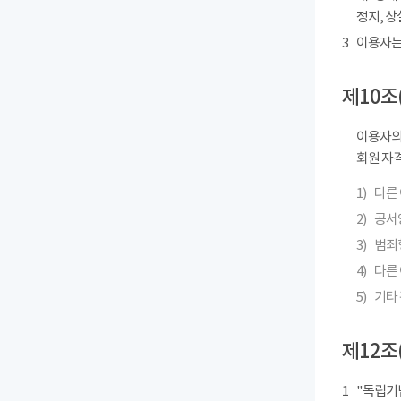
정지, 상
3
이용자는
제10조
이용자의
회원 자격
1)
다른
2)
공서
3)
범죄
4)
다른 
5)
기타
제12조
1
"독립기