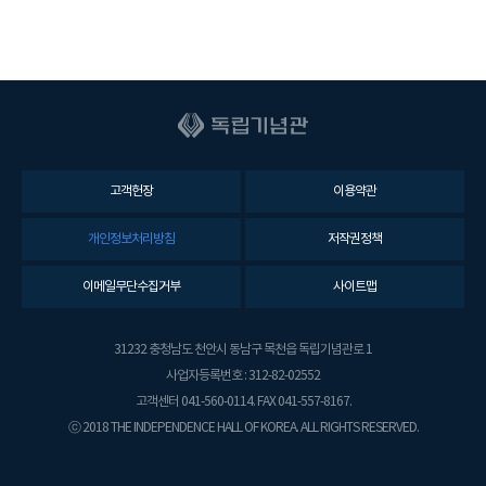
고객헌장
이용약관
개인정보처리방침
저작권정책
이메일무단수집거부
사이트맵
31232 충청남도 천안시 동남구 목천읍 독립기념관로 1
사업자등록번호 : 312-82-02552
고객센터 041-560-0114. FAX 041-557-8167.
ⓒ 2018 THE INDEPENDENCE HALL OF KOREA. ALL RIGHTS RESERVED.