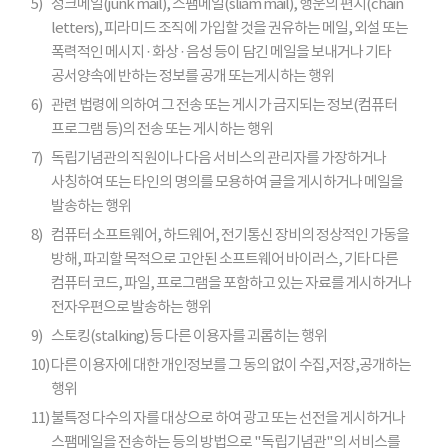
5)
정크메일(junk mail), 스팸메일(sliam mail), 행운의 편지(chain
letters), 피라미드 조직에 가입할 것을 권유하는 메일, 외설 또는
폭력적인 메시지 · 화상 · 음성 등이 담긴 메일을 보내거나 기타
공서양속에 반하는 정보를 공개 또는게시하는 행위
6)
관련 법령에 의하여 그 전송 또는 게시가 금지되는 정보(컴퓨터
프로그램 등)의 전송 또는 게시하는 행위
7)
독립기념관의 직원이나 다음 서비스의 관리자를 가장하거나
사칭하여 또는 타인의 명의를 모용하여 글을 게시하거나 메일을
발송하는 행위
8)
컴퓨터 소프트웨어, 하드웨어, 전기통신 장비의 정상적인 가동을
방해, 파괴할 목적으로 고안된 소프트웨어 바이러스, 기타 다른
컴퓨터 코드, 파일, 프로그램을 포함하고 있는 자료를 게시하거나
전자우편으로 발송하는 행위
9)
스토킹(stalking) 등 다른 이용자를 괴롭히는 행위
10)
다른 이용자에 대한 개인정보를 그 동의 없이 수집,저장,공개하는
행위
11)
불특정 다수의 자를 대상으로 하여 광고 또는 선전을 게시하거나
스팸메일을 전송하는 등의 방법으로 "독립기념관"의 서비스를