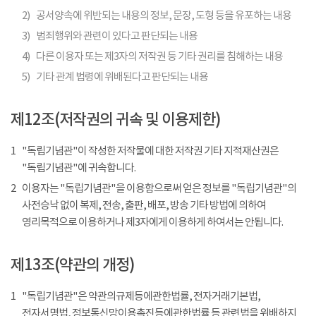
2)
공서양속에 위반되는 내용의 정보, 문장, 도형 등을 유포하는 내용
3)
범죄행위와 관련이 있다고 판단되는 내용
4)
다른 이용자 또는 제3자의 저작권 등 기타 권리를 침해하는 내용
5)
기타 관계 법령에 위배된다고 판단되는 내용
제12조(저작권의 귀속 및 이용제한)
1
"독립기념관"이 작성한 저작물에 대한 저작권 기타 지적재산권은
"독립기념관"에 귀속합니다.
2
이용자는 "독립기념관"을 이용함으로써 얻은 정보를 "독립기념관"의
사전승낙 없이 복제, 전송, 출판, 배포, 방송 기타 방법에 의하여
영리목적으로 이용하거나 제3자에게 이용하게 하여서는 안됩니다.
제13조(약관의 개정)
1
"독립기념관"은 약관의규제등에관한법률, 전자거래기본법,
전자서명법, 정보통신망이용촉진등에관한법률 등 관련법을 위배하지