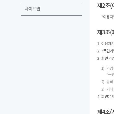
제2조(
사이트맵
"이용자
제3조(
1
이용자가
2
"독립기념
3
회원 가
1)
가입 
"독립
2)
등록 
3)
기타
4
회원은 제
제4조(