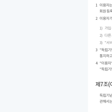
1
이용자는
회원 등록
2
이용자가 
1)
가입 
2)
다른
3)
"서
3
"독립기
통지하고
4
"이용자"
"독립기
제7조(
독립기념
관해서는