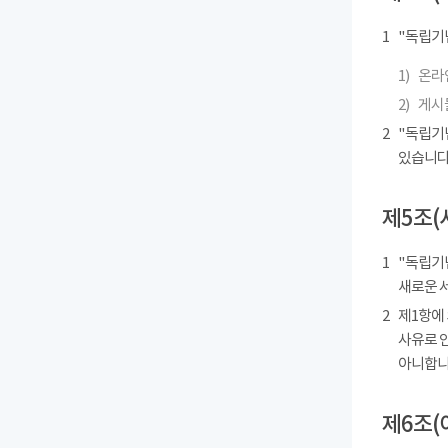
1
"독립기
1)
온라인
2)
게시물
2
"독립기
있습니다
제5조(
1
"독립기념
새로운 
2
제1항에
사유로 
아니합니
제6조(