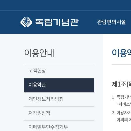
본문 바로가기
관람편의시설
이용안내
이용
고객헌장
제1조(
이용약관
1
독립기념관
개인정보처리방침
"서비스"
저작권정책
2
이용자가
이외의 
이메일무단수집거부