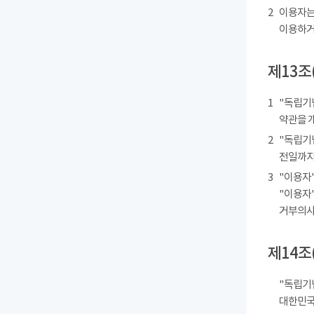
2
이용자는
이용하거
제13조
1
"독립기
약관을 
2
"독립기
전일까지
3
"이용자"
"이용자"
거부의사를
제14조
"독립기
대한민국