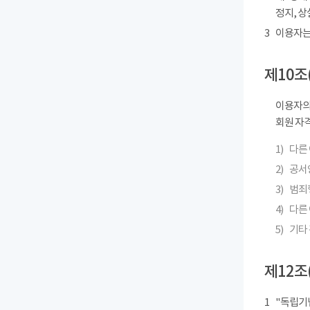
정지, 상
3
이용자는
제10조
이용자의
회원 자격
1)
다른
2)
공서
3)
범죄
4)
다른 
5)
기타
제12조
1
"독립기