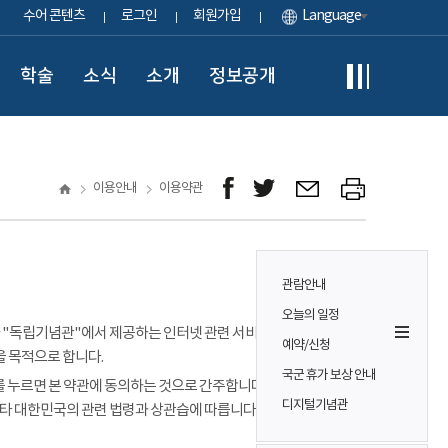
수어 콘텐츠
로그인
회원가입
Language
학술
소식
소개
정보공개
이용안내
이용약관
관람안내
오늘의 일정
이용자가 "독립기념관"에서 제공하는 인터넷 관련 서비스(이하
예약/신청
을 목적으로 합니다.
국군 휴가 보상 안내
 누르면 본 약관에 동의하는 것으로 간주합니다. 본 약관에 정하는
디지털기념관
기타 대한민국의 관련 법령과 상관습에 따릅니다.