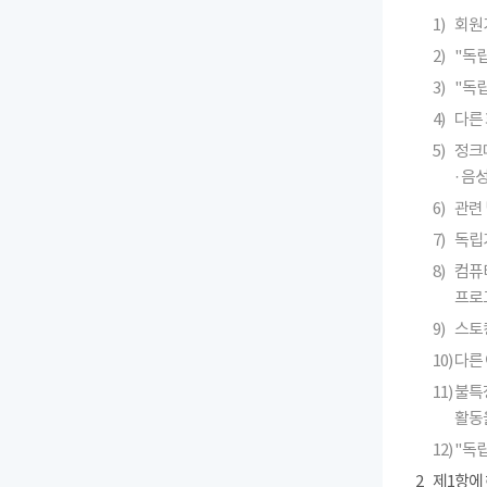
1)
회원
2)
"독
3)
"독
4)
다른 
5)
정크메
· 
6)
관련 
7)
독립
8)
컴퓨
프로
9)
스토킹
10)
다른
11)
불특
활동
12)
"독
2
제1항에 