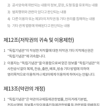
2)
공서양속에 위반되는 내용의 정보, 문장, 도형 등을 유포하는 내용
3)
범죄행위와 관련이 있다고 판단되는 내용
4)
다른 이용자 또는 제3자의 저작권 등 기타 권리를 침해하는 내용
5)
기타 관계 법령에 위배된다고 판단되는 내용
제12조(저작권의 귀속 및 이용제한)
1
"독립기념관"이 작성한 저작물에 대한 저작권 기타 지적재산권은
"독립기념관"에 귀속합니다.
2
이용자는 "독립기념관"을 이용함으로써 얻은 정보를 "독립기념관"의
사전승낙 없이 복제, 전송, 출판, 배포, 방송 기타 방법에 의하여
영리목적으로 이용하거나 제3자에게 이용하게 하여서는 안됩니다.
제13조(약관의 개정)
1
"독립기념관"은 약관의규제등에관한법률, 전자거래기본법,
전자서명법, 정보통신망이용촉진등에관한법률 등 관련법을 위배하지