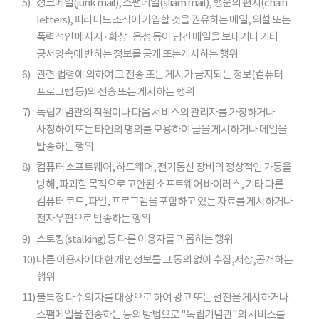
5)
정크메일(junk mail), 스팸메일(sliam mail), 행운의 편지(chain
letters), 피라미드 조직에 가입할 것을 권유하는 메일, 외설 또는
폭력적인 메시지 · 화상 · 음성 등이 담긴 메일을 보내거나 기타
공서양속에 반하는 정보를 공개 또는게시하는 행위
6)
관련 법령에 의하여 그 전송 또는 게시가 금지되는 정보(컴퓨터
프로그램 등)의 전송 또는 게시하는 행위
7)
독립기념관의 직원이나 다음 서비스의 관리자를 가장하거나
사칭하여 또는 타인의 명의를 모용하여 글을 게시하거나 메일을
발송하는 행위
8)
컴퓨터 소프트웨어, 하드웨어, 전기통신 장비의 정상적인 가동을
방해, 파괴할 목적으로 고안된 소프트웨어 바이러스, 기타 다른
컴퓨터 코드, 파일, 프로그램을 포함하고 있는 자료를 게시하거나
전자우편으로 발송하는 행위
9)
스토킹(stalking) 등 다른 이용자를 괴롭히는 행위
10)
다른 이용자에 대한 개인정보를 그 동의 없이 수집,저장,공개하는
행위
11)
불특정 다수의 자를 대상으로 하여 광고 또는 선전을 게시하거나
스팸메일을 전송하는 등의 방법으로 "독립기념관"의 서비스를