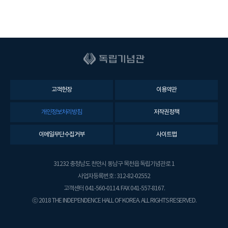
고객헌장
이용약관
개인정보처리방침
저작권정책
이메일무단수집거부
사이트맵
31232 충청남도 천안시 동남구 목천읍 독립기념관로 1
사업자등록번호 : 312-82-02552
고객센터 041-560-0114. FAX 041-557-8167.
ⓒ 2018 THE INDEPENDENCE HALL OF KOREA. ALL RIGHTS RESERVED.