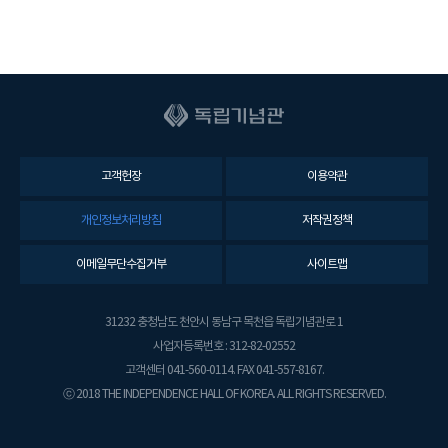
고객헌장
이용약관
개인정보처리방침
저작권정책
이메일무단수집거부
사이트맵
31232 충청남도 천안시 동남구 목천읍 독립기념관로 1
사업자등록번호 : 312-82-02552
고객센터 041-560-0114. FAX 041-557-8167.
ⓒ 2018 THE INDEPENDENCE HALL OF KOREA. ALL RIGHTS RESERVED.