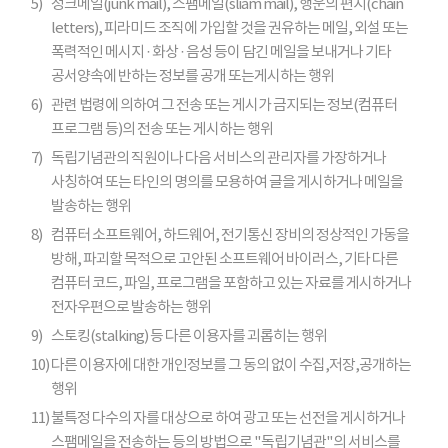
5)
정크메일(junk mail), 스팸메일(sliam mail), 행운의 편지(chain
letters), 피라미드 조직에 가입할 것을 권유하는 메일, 외설 또는
폭력적인 메시지 · 화상 · 음성 등이 담긴 메일을 보내거나 기타
공서양속에 반하는 정보를 공개 또는게시하는 행위
6)
관련 법령에 의하여 그 전송 또는 게시가 금지되는 정보(컴퓨터
프로그램 등)의 전송 또는 게시하는 행위
7)
독립기념관의 직원이나 다음 서비스의 관리자를 가장하거나
사칭하여 또는 타인의 명의를 모용하여 글을 게시하거나 메일을
발송하는 행위
8)
컴퓨터 소프트웨어, 하드웨어, 전기통신 장비의 정상적인 가동을
방해, 파괴할 목적으로 고안된 소프트웨어 바이러스, 기타 다른
컴퓨터 코드, 파일, 프로그램을 포함하고 있는 자료를 게시하거나
전자우편으로 발송하는 행위
9)
스토킹(stalking) 등 다른 이용자를 괴롭히는 행위
10)
다른 이용자에 대한 개인정보를 그 동의 없이 수집,저장,공개하는
행위
11)
불특정 다수의 자를 대상으로 하여 광고 또는 선전을 게시하거나
스팸메일을 전송하는 등의 방법으로 "독립기념관"의 서비스를