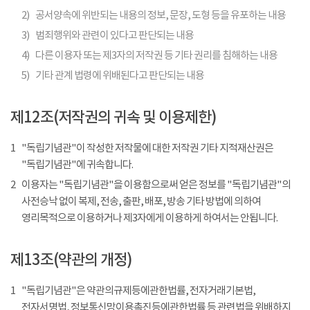
2)
공서양속에 위반되는 내용의 정보, 문장, 도형 등을 유포하는 내용
3)
범죄행위와 관련이 있다고 판단되는 내용
4)
다른 이용자 또는 제3자의 저작권 등 기타 권리를 침해하는 내용
5)
기타 관계 법령에 위배된다고 판단되는 내용
제12조(저작권의 귀속 및 이용제한)
1
"독립기념관"이 작성한 저작물에 대한 저작권 기타 지적재산권은
"독립기념관"에 귀속합니다.
2
이용자는 "독립기념관"을 이용함으로써 얻은 정보를 "독립기념관"의
사전승낙 없이 복제, 전송, 출판, 배포, 방송 기타 방법에 의하여
영리목적으로 이용하거나 제3자에게 이용하게 하여서는 안됩니다.
제13조(약관의 개정)
1
"독립기념관"은 약관의규제등에관한법률, 전자거래기본법,
전자서명법, 정보통신망이용촉진등에관한법률 등 관련법을 위배하지