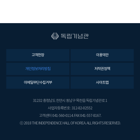
고객헌장
이용약관
개인정보처리방침
저작권정책
이메일무단수집거부
사이트맵
31232 충청남도 천안시 동남구 목천읍 독립기념관로 1
사업자등록번호 : 312-82-02552
고객센터 041-560-0114. FAX 041-557-8167.
ⓒ 2018 THE INDEPENDENCE HALL OF KOREA. ALL RIGHTS RESERVED.