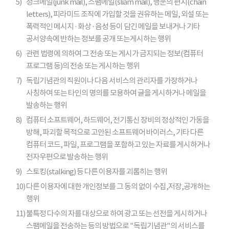
5)
정크메일(junk mail), 스팸메일(sliam mail), 행운의 편지(chain
letters), 피라미드 조직에 가입할 것을 권유하는 메일, 외설 또는
폭력적인 메시지 · 화상 · 음성 등이 담긴 메일을 보내거나 기타
공서양속에 반하는 정보를 공개 또는게시하는 행위
6)
관련 법령에 의하여 그 전송 또는 게시가 금지되는 정보(컴퓨터
프로그램 등)의 전송 또는 게시하는 행위
7)
독립기념관의 직원이나 다음 서비스의 관리자를 가장하거나
사칭하여 또는 타인의 명의를 모용하여 글을 게시하거나 메일을
발송하는 행위
8)
컴퓨터 소프트웨어, 하드웨어, 전기통신 장비의 정상적인 가동을
방해, 파괴할 목적으로 고안된 소프트웨어 바이러스, 기타 다른
컴퓨터 코드, 파일, 프로그램을 포함하고 있는 자료를 게시하거나
전자우편으로 발송하는 행위
9)
스토킹(stalking) 등 다른 이용자를 괴롭히는 행위
10)
다른 이용자에 대한 개인정보를 그 동의 없이 수집,저장,공개하는
행위
11)
불특정 다수의 자를 대상으로 하여 광고 또는 선전을 게시하거나
스팸메일을 전송하는 등의 방법으로 "독립기념관"의 서비스를