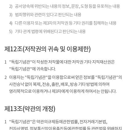
2)
공서양속에 위반되는 내용의 정보, 문장, 도형 등을 유포하는 내용
3)
범죄행위와 관련이 있다고 판단되는 내용
4)
다른 이용자 또는 제3자의 저작권 등 기타 권리를 침해하는 내용
5)
기타 관계 법령에 위배된다고 판단되는 내용
제12조(저작권의 귀속 및 이용제한)
1
"독립기념관"이 작성한 저작물에 대한 저작권 기타 지적재산권은
"독립기념관"에 귀속합니다.
2
이용자는 "독립기념관"을 이용함으로써 얻은 정보를 "독립기념관"의
사전승낙 없이 복제, 전송, 출판, 배포, 방송 기타 방법에 의하여
영리목적으로 이용하거나 제3자에게 이용하게 하여서는 안됩니다.
제13조(약관의 개정)
1
"독립기념관"은 약관의규제등에관한법률, 전자거래기본법,
전자서명법, 정보통신망이용촉진등에관한법률 등 관련법을 위배하지