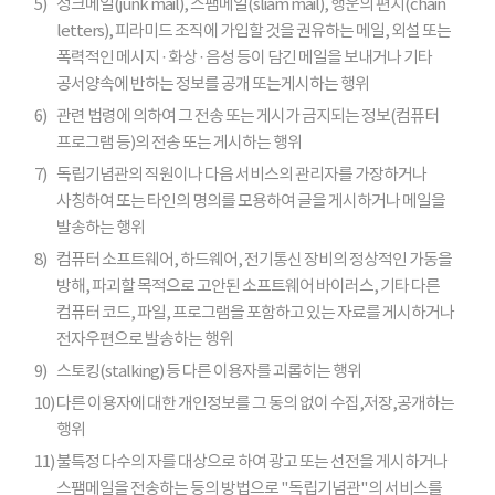
5)
정크메일(junk mail), 스팸메일(sliam mail), 행운의 편지(chain
letters), 피라미드 조직에 가입할 것을 권유하는 메일, 외설 또는
폭력적인 메시지 · 화상 · 음성 등이 담긴 메일을 보내거나 기타
공서양속에 반하는 정보를 공개 또는게시하는 행위
6)
관련 법령에 의하여 그 전송 또는 게시가 금지되는 정보(컴퓨터
프로그램 등)의 전송 또는 게시하는 행위
7)
독립기념관의 직원이나 다음 서비스의 관리자를 가장하거나
사칭하여 또는 타인의 명의를 모용하여 글을 게시하거나 메일을
발송하는 행위
8)
컴퓨터 소프트웨어, 하드웨어, 전기통신 장비의 정상적인 가동을
방해, 파괴할 목적으로 고안된 소프트웨어 바이러스, 기타 다른
컴퓨터 코드, 파일, 프로그램을 포함하고 있는 자료를 게시하거나
전자우편으로 발송하는 행위
9)
스토킹(stalking) 등 다른 이용자를 괴롭히는 행위
10)
다른 이용자에 대한 개인정보를 그 동의 없이 수집,저장,공개하는
행위
11)
불특정 다수의 자를 대상으로 하여 광고 또는 선전을 게시하거나
스팸메일을 전송하는 등의 방법으로 "독립기념관"의 서비스를