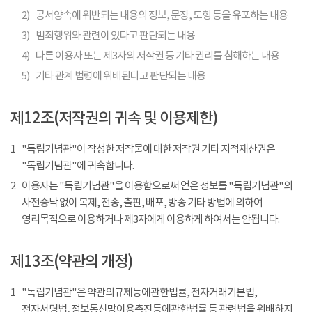
2)
공서양속에 위반되는 내용의 정보, 문장, 도형 등을 유포하는 내용
3)
범죄행위와 관련이 있다고 판단되는 내용
4)
다른 이용자 또는 제3자의 저작권 등 기타 권리를 침해하는 내용
5)
기타 관계 법령에 위배된다고 판단되는 내용
제12조(저작권의 귀속 및 이용제한)
1
"독립기념관"이 작성한 저작물에 대한 저작권 기타 지적재산권은
"독립기념관"에 귀속합니다.
2
이용자는 "독립기념관"을 이용함으로써 얻은 정보를 "독립기념관"의
사전승낙 없이 복제, 전송, 출판, 배포, 방송 기타 방법에 의하여
영리목적으로 이용하거나 제3자에게 이용하게 하여서는 안됩니다.
제13조(약관의 개정)
1
"독립기념관"은 약관의규제등에관한법률, 전자거래기본법,
전자서명법, 정보통신망이용촉진등에관한법률 등 관련법을 위배하지