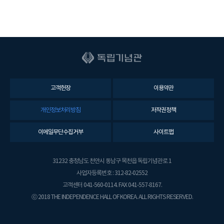
고객헌장
이용약관
개인정보처리방침
저작권정책
이메일무단수집거부
사이트맵
31232 충청남도 천안시 동남구 목천읍 독립기념관로 1
사업자등록번호 : 312-82-02552
고객센터 041-560-0114. FAX 041-557-8167.
ⓒ 2018 THE INDEPENDENCE HALL OF KOREA. ALL RIGHTS RESERVED.