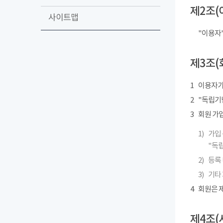
제2조(
사이트맵
"이용자
제3조(
1
이용자가
2
"독립기념
3
회원 가
1)
가입 
"독립
2)
등록 
3)
기타
4
회원은 제
제4조(