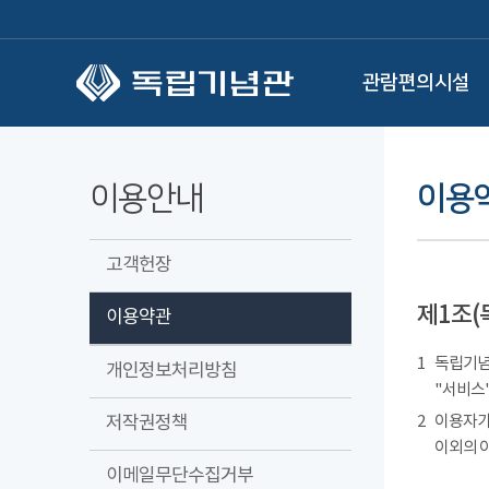
본문 바로가기
관람편의시설
이용안내
이용
고객헌장
제1조(
이용약관
1
독립기념관
개인정보처리방침
"서비스"
저작권정책
2
이용자가
이외의 
이메일무단수집거부