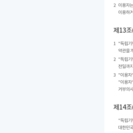
2
이용자는
이용하거
제13조
1
"독립기
약관을 
2
"독립기
전일까지
3
"이용자"
"이용자"
거부의사를
제14조
"독립기
대한민국