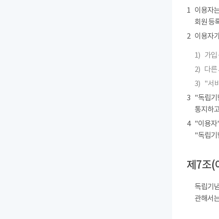
1
이용자는
회원 등록
2
이용자가 
1)
가입 
2)
다른
3)
"서
3
"독립기
통지하고
4
"이용자"
"독립기
제7조(
독립기념
관해서는