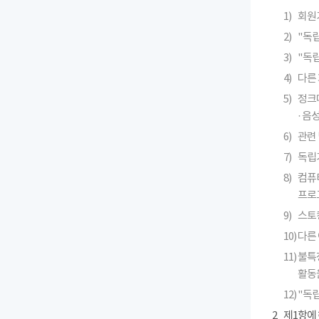
1)
회원
2)
"독
3)
"독
4)
다른 
5)
정크메
· 
6)
관련 
7)
독립
8)
컴퓨
프로
9)
스토킹
10)
다른
11)
불특
활동
12)
"독
2
제1항에 