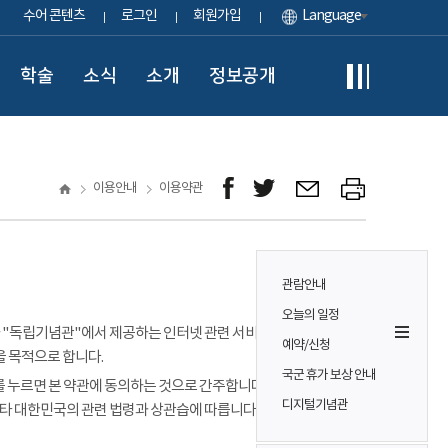
수어 콘텐츠
로그인
회원가입
Language
학술
소식
소개
정보공개
이용안내
이용약관
관람안내
오늘의 일정
이용자가 "독립기념관"에서 제공하는 인터넷 관련 서비스(이하
예약/신청
을 목적으로 합니다.
국군 휴가 보상 안내
 누르면 본 약관에 동의하는 것으로 간주합니다. 본 약관에 정하는
디지털기념관
기타 대한민국의 관련 법령과 상관습에 따릅니다.