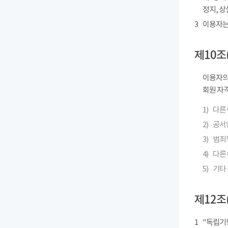
정지, 상
3
이용자는
제10조
이용자의
회원 자격
1)
다른
2)
공서
3)
범죄
4)
다른 
5)
기타
제12조
1
"독립기