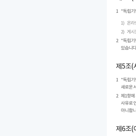
1
"독립기
1)
온라인
2)
게시물
2
"독립기
있습니다
제5조(
1
"독립기념
새로운 
2
제1항에
사유로 
아니합니
제6조(