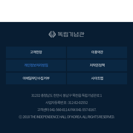
고객헌장
이용약관
개인정보처리방침
저작권정책
이메일무단수집거부
사이트맵
31232 충청남도 천안시 동남구 목천읍 독립기념관로 1
사업자등록번호 : 312-82-02552
고객센터 041-560-0114. FAX 041-557-8167.
ⓒ 2018 THE INDEPENDENCE HALL OF KOREA. ALL RIGHTS RESERVED.