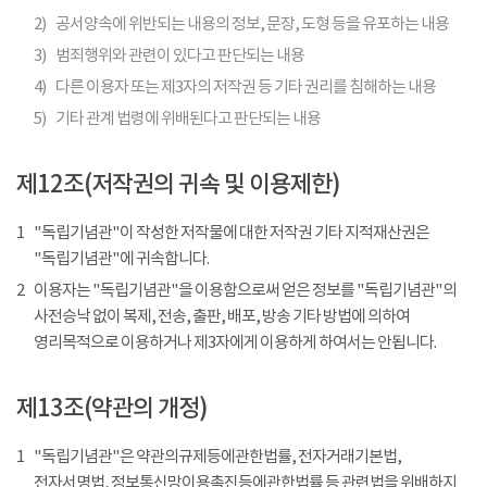
2)
공서양속에 위반되는 내용의 정보, 문장, 도형 등을 유포하는 내용
3)
범죄행위와 관련이 있다고 판단되는 내용
4)
다른 이용자 또는 제3자의 저작권 등 기타 권리를 침해하는 내용
5)
기타 관계 법령에 위배된다고 판단되는 내용
제12조(저작권의 귀속 및 이용제한)
1
"독립기념관"이 작성한 저작물에 대한 저작권 기타 지적재산권은
"독립기념관"에 귀속합니다.
2
이용자는 "독립기념관"을 이용함으로써 얻은 정보를 "독립기념관"의
사전승낙 없이 복제, 전송, 출판, 배포, 방송 기타 방법에 의하여
영리목적으로 이용하거나 제3자에게 이용하게 하여서는 안됩니다.
제13조(약관의 개정)
1
"독립기념관"은 약관의규제등에관한법률, 전자거래기본법,
전자서명법, 정보통신망이용촉진등에관한법률 등 관련법을 위배하지