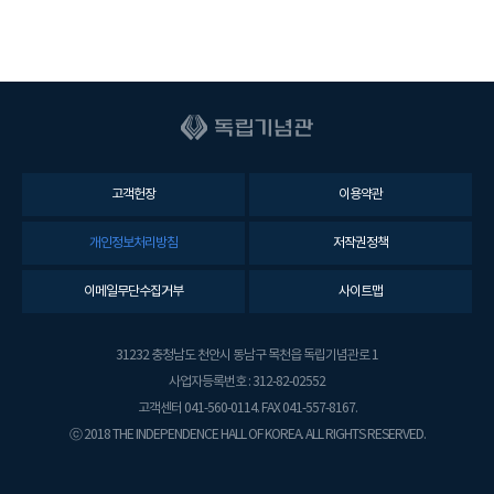
고객헌장
이용약관
개인정보처리방침
저작권정책
이메일무단수집거부
사이트맵
31232 충청남도 천안시 동남구 목천읍 독립기념관로 1
사업자등록번호 : 312-82-02552
고객센터 041-560-0114. FAX 041-557-8167.
ⓒ 2018 THE INDEPENDENCE HALL OF KOREA. ALL RIGHTS RESERVED.