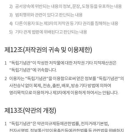
2)
공서양속에 위반되는 내용의 정보, 문장, 도형 등을 유포하는 내용
3)
범죄행위와 관련이 있다고 판단되는 내용
4)
다른 이용자 또는 제3자의 저작권 등 기타 권리를 침해하는 내용
5)
기타 관계 법령에 위배된다고 판단되는 내용
제12조(저작권의 귀속 및 이용제한)
1
"독립기념관"이 작성한 저작물에 대한 저작권 기타 지적재산권은
"독립기념관"에 귀속합니다.
2
이용자는 "독립기념관"을 이용함으로써 얻은 정보를 "독립기념관"의
사전승낙 없이 복제, 전송, 출판, 배포, 방송 기타 방법에 의하여
영리목적으로 이용하거나 제3자에게 이용하게 하여서는 안됩니다.
제13조(약관의 개정)
1
"독립기념관"은 약관의규제등에관한법률, 전자거래기본법,
전자서명법, 정보통신망이용촉진등에관한법률 등 관련법을 위배하지