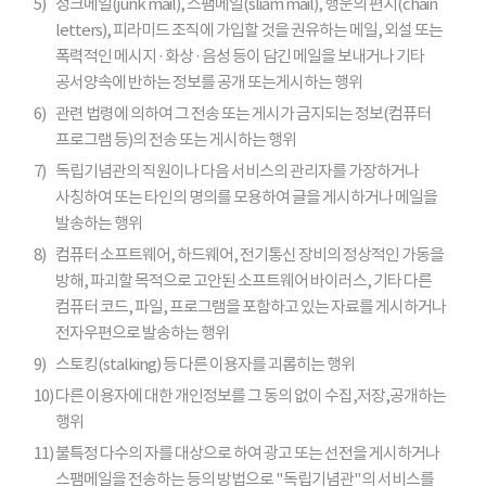
5)
정크메일(junk mail), 스팸메일(sliam mail), 행운의 편지(chain
letters), 피라미드 조직에 가입할 것을 권유하는 메일, 외설 또는
폭력적인 메시지 · 화상 · 음성 등이 담긴 메일을 보내거나 기타
공서양속에 반하는 정보를 공개 또는게시하는 행위
6)
관련 법령에 의하여 그 전송 또는 게시가 금지되는 정보(컴퓨터
프로그램 등)의 전송 또는 게시하는 행위
7)
독립기념관의 직원이나 다음 서비스의 관리자를 가장하거나
사칭하여 또는 타인의 명의를 모용하여 글을 게시하거나 메일을
발송하는 행위
8)
컴퓨터 소프트웨어, 하드웨어, 전기통신 장비의 정상적인 가동을
방해, 파괴할 목적으로 고안된 소프트웨어 바이러스, 기타 다른
컴퓨터 코드, 파일, 프로그램을 포함하고 있는 자료를 게시하거나
전자우편으로 발송하는 행위
9)
스토킹(stalking) 등 다른 이용자를 괴롭히는 행위
10)
다른 이용자에 대한 개인정보를 그 동의 없이 수집,저장,공개하는
행위
11)
불특정 다수의 자를 대상으로 하여 광고 또는 선전을 게시하거나
스팸메일을 전송하는 등의 방법으로 "독립기념관"의 서비스를