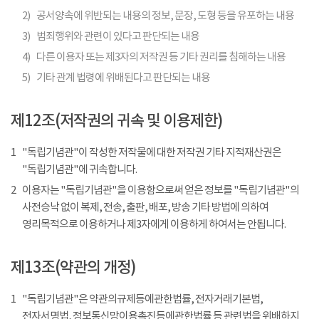
2)
공서양속에 위반되는 내용의 정보, 문장, 도형 등을 유포하는 내용
3)
범죄행위와 관련이 있다고 판단되는 내용
4)
다른 이용자 또는 제3자의 저작권 등 기타 권리를 침해하는 내용
5)
기타 관계 법령에 위배된다고 판단되는 내용
제12조(저작권의 귀속 및 이용제한)
1
"독립기념관"이 작성한 저작물에 대한 저작권 기타 지적재산권은
"독립기념관"에 귀속합니다.
2
이용자는 "독립기념관"을 이용함으로써 얻은 정보를 "독립기념관"의
사전승낙 없이 복제, 전송, 출판, 배포, 방송 기타 방법에 의하여
영리목적으로 이용하거나 제3자에게 이용하게 하여서는 안됩니다.
제13조(약관의 개정)
1
"독립기념관"은 약관의규제등에관한법률, 전자거래기본법,
전자서명법, 정보통신망이용촉진등에관한법률 등 관련법을 위배하지