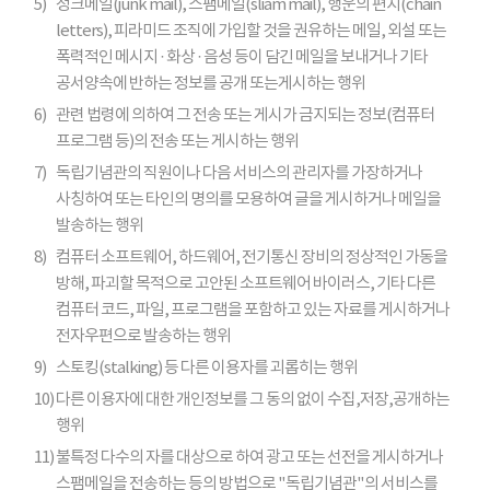
5)
정크메일(junk mail), 스팸메일(sliam mail), 행운의 편지(chain
letters), 피라미드 조직에 가입할 것을 권유하는 메일, 외설 또는
폭력적인 메시지 · 화상 · 음성 등이 담긴 메일을 보내거나 기타
공서양속에 반하는 정보를 공개 또는게시하는 행위
6)
관련 법령에 의하여 그 전송 또는 게시가 금지되는 정보(컴퓨터
프로그램 등)의 전송 또는 게시하는 행위
7)
독립기념관의 직원이나 다음 서비스의 관리자를 가장하거나
사칭하여 또는 타인의 명의를 모용하여 글을 게시하거나 메일을
발송하는 행위
8)
컴퓨터 소프트웨어, 하드웨어, 전기통신 장비의 정상적인 가동을
방해, 파괴할 목적으로 고안된 소프트웨어 바이러스, 기타 다른
컴퓨터 코드, 파일, 프로그램을 포함하고 있는 자료를 게시하거나
전자우편으로 발송하는 행위
9)
스토킹(stalking) 등 다른 이용자를 괴롭히는 행위
10)
다른 이용자에 대한 개인정보를 그 동의 없이 수집,저장,공개하는
행위
11)
불특정 다수의 자를 대상으로 하여 광고 또는 선전을 게시하거나
스팸메일을 전송하는 등의 방법으로 "독립기념관"의 서비스를