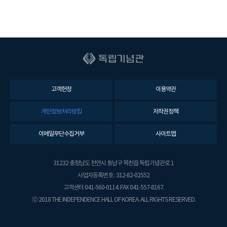
고객헌장
이용약관
개인정보처리방침
저작권정책
이메일무단수집거부
사이트맵
31232 충청남도 천안시 동남구 목천읍 독립기념관로 1
사업자등록번호 : 312-82-02552
고객센터 041-560-0114. FAX 041-557-8167.
ⓒ 2018 THE INDEPENDENCE HALL OF KOREA. ALL RIGHTS RESERVED.