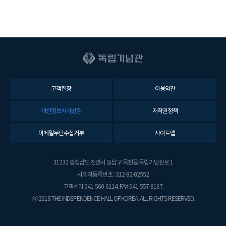
고객헌장
이용약관
개인정보처리방침
저작권정책
이메일무단수집거부
사이트맵
31232 충청남도 천안시 동남구 목천읍 독립기념관로 1
사업자등록번호 : 312-82-02552
고객센터 041-560-0114. FAX 041-557-8167.
ⓒ 2018 THE INDEPENDENCE HALL OF KOREA. ALL RIGHTS RESERVED.