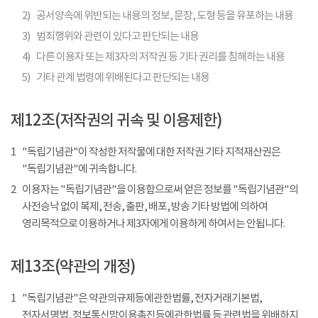
2)
공서양속에 위반되는 내용의 정보, 문장, 도형 등을 유포하는 내용
3)
범죄행위와 관련이 있다고 판단되는 내용
4)
다른 이용자 또는 제3자의 저작권 등 기타 권리를 침해하는 내용
5)
기타 관계 법령에 위배된다고 판단되는 내용
제12조(저작권의 귀속 및 이용제한)
1
"독립기념관"이 작성한 저작물에 대한 저작권 기타 지적재산권은
"독립기념관"에 귀속합니다.
2
이용자는 "독립기념관"을 이용함으로써 얻은 정보를 "독립기념관"의
사전승낙 없이 복제, 전송, 출판, 배포, 방송 기타 방법에 의하여
영리목적으로 이용하거나 제3자에게 이용하게 하여서는 안됩니다.
제13조(약관의 개정)
1
"독립기념관"은 약관의규제등에관한법률, 전자거래기본법,
전자서명법, 정보통신망이용촉진등에관한법률 등 관련법을 위배하지