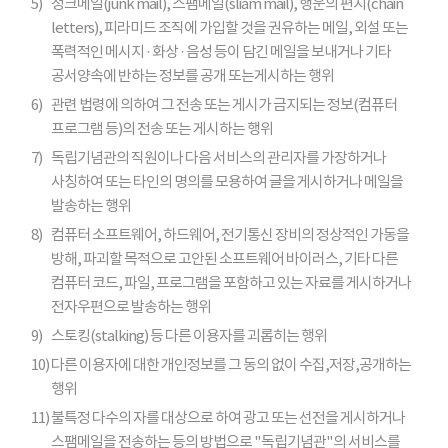
5)
정크메일(junk mail), 스팸메일(sliam mail), 행운의 편지(chain
letters), 피라미드 조직에 가입할 것을 권유하는 메일, 외설 또는
폭력적인 메시지 · 화상 · 음성 등이 담긴 메일을 보내거나 기타
공서양속에 반하는 정보를 공개 또는게시하는 행위
6)
관련 법령에 의하여 그 전송 또는 게시가 금지되는 정보(컴퓨터
프로그램 등)의 전송 또는 게시하는 행위
7)
독립기념관의 직원이나 다음 서비스의 관리자를 가장하거나
사칭하여 또는 타인의 명의를 모용하여 글을 게시하거나 메일을
발송하는 행위
8)
컴퓨터 소프트웨어, 하드웨어, 전기통신 장비의 정상적인 가동을
방해, 파괴할 목적으로 고안된 소프트웨어 바이러스, 기타 다른
컴퓨터 코드, 파일, 프로그램을 포함하고 있는 자료를 게시하거나
전자우편으로 발송하는 행위
9)
스토킹(stalking) 등 다른 이용자를 괴롭히는 행위
10)
다른 이용자에 대한 개인정보를 그 동의 없이 수집,저장,공개하는
행위
11)
불특정 다수의 자를 대상으로 하여 광고 또는 선전을 게시하거나
스팸메일을 전송하는 등의 방법으로 "독립기념관"의 서비스를