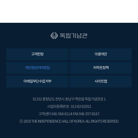
고객헌장
이용약관
개인정보처리방침
저작권정책
이메일무단수집거부
사이트맵
31232 충청남도 천안시 동남구 목천읍 독립기념관로 1
사업자등록번호 : 312-82-02552
고객센터 041-560-0114. FAX 041-557-8167.
ⓒ 2018 THE INDEPENDENCE HALL OF KOREA. ALL RIGHTS RESERVED.