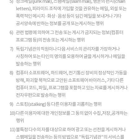
5)
정크메일(junk mail), 스팸메일(sliam mail), 행운의 편지(chain
letters), 피라미드 조직에 가입할 것을 권유하는 메일, 외설 또는
폭력적인 메시지 · 화상 · 음성 등이 담긴 메일을 보내거나 기타
공서양속에 반하는 정보를 공개 또는게시하는 행위
6)
관련 법령에 의하여 그 전송 또는 게시가 금지되는 정보(컴퓨터
프로그램 등)의 전송 또는 게시하는 행위
7)
독립기념관의 직원이나 다음 서비스의 관리자를 가장하거나
사칭하여 또는 타인의 명의를 모용하여 글을 게시하거나 메일을
발송하는 행위
8)
컴퓨터 소프트웨어, 하드웨어, 전기통신 장비의 정상적인 가동을
방해, 파괴할 목적으로 고안된 소프트웨어 바이러스, 기타 다른
컴퓨터 코드, 파일, 프로그램을 포함하고 있는 자료를 게시하거나
전자우편으로 발송하는 행위
9)
스토킹(stalking) 등 다른 이용자를 괴롭히는 행위
10)
다른 이용자에 대한 개인정보를 그 동의 없이 수집,저장,공개하는
행위
11)
불특정 다수의 자를 대상으로 하여 광고 또는 선전을 게시하거나
스팸메일을 전송하는 등의 방법으로 "독립기념관"의 서비스를