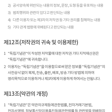
2)
공서양속에 위반되는 내용의 정보, 문장, 도형 등을 유포하는 내용
3)
범죄행위와 관련이 있다고 판단되는 내용
4)
다른 이용자 또는 제3자의 저작권 등 기타 권리를 침해하는 내용
5)
기타 관계 법령에 위배된다고 판단되는 내용
제12조(저작권의 귀속 및 이용제한)
1
"독립기념관"이 작성한 저작물에 대한 저작권 기타 지적재산권은
"독립기념관"에 귀속합니다.
2
이용자는 "독립기념관"을 이용함으로써 얻은 정보를 "독립기념관"의
사전승낙 없이 복제, 전송, 출판, 배포, 방송 기타 방법에 의하여
영리목적으로 이용하거나 제3자에게 이용하게 하여서는 안됩니다.
제13조(약관의 개정)
1
"독립기념관"은 약관의규제등에관한법률, 전자거래기본법,
전자서명법, 정보통신망이용촉진등에관한법률 등 관련법을 위배하지