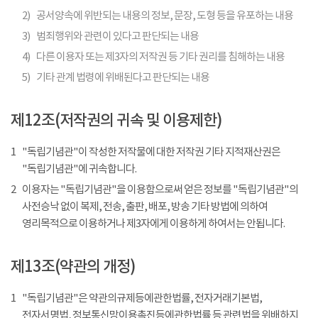
2)
공서양속에 위반되는 내용의 정보, 문장, 도형 등을 유포하는 내용
3)
범죄행위와 관련이 있다고 판단되는 내용
4)
다른 이용자 또는 제3자의 저작권 등 기타 권리를 침해하는 내용
5)
기타 관계 법령에 위배된다고 판단되는 내용
제12조(저작권의 귀속 및 이용제한)
1
"독립기념관"이 작성한 저작물에 대한 저작권 기타 지적재산권은
"독립기념관"에 귀속합니다.
2
이용자는 "독립기념관"을 이용함으로써 얻은 정보를 "독립기념관"의
사전승낙 없이 복제, 전송, 출판, 배포, 방송 기타 방법에 의하여
영리목적으로 이용하거나 제3자에게 이용하게 하여서는 안됩니다.
제13조(약관의 개정)
1
"독립기념관"은 약관의규제등에관한법률, 전자거래기본법,
전자서명법, 정보통신망이용촉진등에관한법률 등 관련법을 위배하지