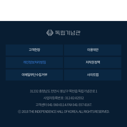
고객헌장
이용약관
개인정보처리방침
저작권정책
이메일무단수집거부
사이트맵
31232 충청남도 천안시 동남구 목천읍 독립기념관로 1
사업자등록번호 : 312-82-02552
고객센터 041-560-0114. FAX 041-557-8167.
ⓒ 2018 THE INDEPENDENCE HALL OF KOREA. ALL RIGHTS RESERVED.