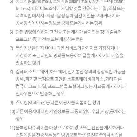
5)
정크메일(junk mail), 스팸메일(sliam mail), 행운의 편지(chain
letters), 피라미드 조직에 가입할 것을 권유하는 메일, 외설 또는
폭력적인 메시지 · 화상 · 음성 등이 담긴 메일을 보내거나 기타
공서양속에 반하는 정보를 공개 또는게시하는 행위
6)
관련 법령에 의하여 그 전송 또는 게시가 금지되는 정보(컴퓨터
프로그램 등)의 전송 또는 게시하는 행위
7)
독립기념관의 직원이나 다음 서비스의 관리자를 가장하거나
사칭하여 또는 타인의 명의를 모용하여 글을 게시하거나 메일을
발송하는 행위
8)
컴퓨터 소프트웨어, 하드웨어, 전기통신 장비의 정상적인 가동을
방해, 파괴할 목적으로 고안된 소프트웨어 바이러스, 기타 다른
컴퓨터 코드, 파일, 프로그램을 포함하고 있는 자료를 게시하거나
전자우편으로 발송하는 행위
9)
스토킹(stalking) 등 다른 이용자를 괴롭히는 행위
10)
다른 이용자에 대한 개인정보를 그 동의 없이 수집,저장,공개하는
행위
11)
불특정 다수의 자를 대상으로 하여 광고 또는 선전을 게시하거나
스팸메일을 전송하는 등의 방법으로 "독립기념관"의 서비스를