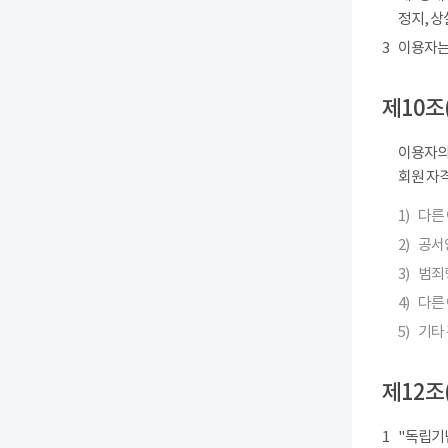
정지, 상
3
이용자는
제10조
이용자의
회원 자격
1)
다른
2)
공서
3)
범죄
4)
다른 
5)
기타
제12조
1
"독립기