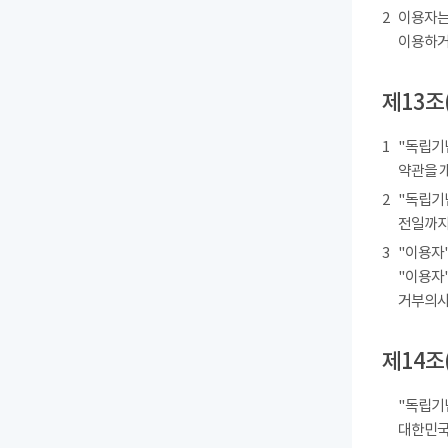
2
이용자는
이용하거
제13조
1
"독립기
약관을 
2
"독립기
전일까지
3
"이용자"
"이용자"
거부의사를
제14조
"독립기
대한민국