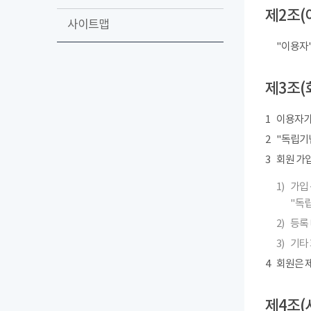
제2조(
사이트맵
"이용자
제3조(
1
이용자가
2
"독립기념
3
회원 가
1)
가입 
"독립
2)
등록 
3)
기타
4
회원은 제
제4조(