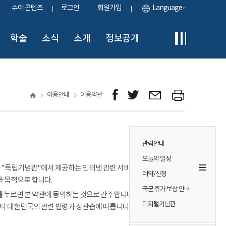
수어 콘텐츠
로그인
회원가입
Language
학술
소식
소개
정보공개
이용안내
이용약관
관람안내
오늘의 일정
이용자가 "독립기념관"에서 제공하는 인터넷 관련 서비스(이하
예약/신청
을 목적으로 합니다.
국군 휴가 보상 안내
 누르면 본 약관에 동의하는 것으로 간주합니다. 본 약관에 정하는
디지털기념관
기타 대한민국의 관련 법령과 상관습에 따릅니다.