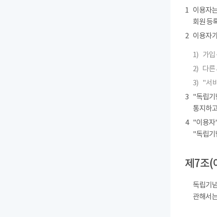
1
이용자는
회원 등록
2
이용자가 
1)
가입 
2)
다른
3)
"서
3
"독립기
통지하고
4
"이용자"
"독립기
제7조(
독립기념
관해서는