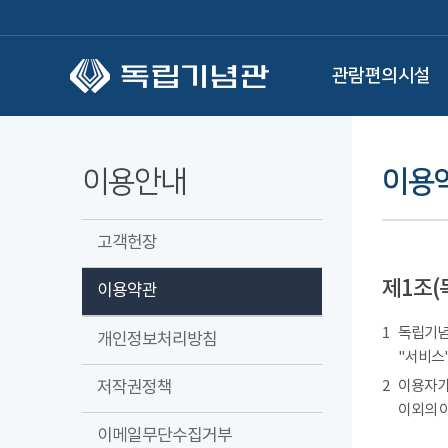
본문 바로가기
관람편의시설
이용안내
이용
고객헌장
제1조(
이용약관
1
독립기념관
개인정보처리방침
"서비스"
저작권정책
2
이용자가
이외의 
이메일무단수집거부