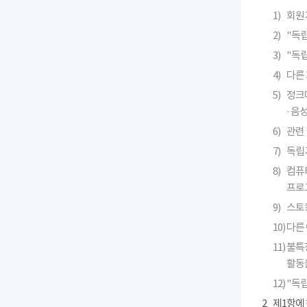
1)
회원
2)
"독
3)
"독
4)
다른 
5)
정크메
· 
6)
관련 
7)
독립
8)
컴퓨
프로
9)
스토킹
10)
다른
11)
불특
활동
12)
"독
2
제1항에 