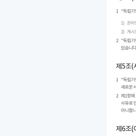
1
"독립기
1)
온라인
2)
게시물
2
"독립기
있습니다
제5조(
1
"독립기념
새로운 
2
제1항에
사유로 
아니합니
제6조(