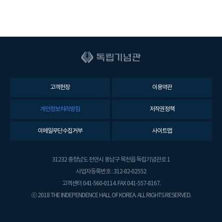
고객헌장
이용약관
개인정보처리방침
저작권정책
이메일무단수집거부
사이트맵
31232 충청남도 천안시 동남구 목천읍 독립기념관로 1
사업자등록번호 : 312-82-02552
고객센터 041-560-0114. FAX 041-557-8167.
ⓒ 2018 THE INDEPENDENCE HALL OF KOREA. ALL RIGHTS RESERVED.