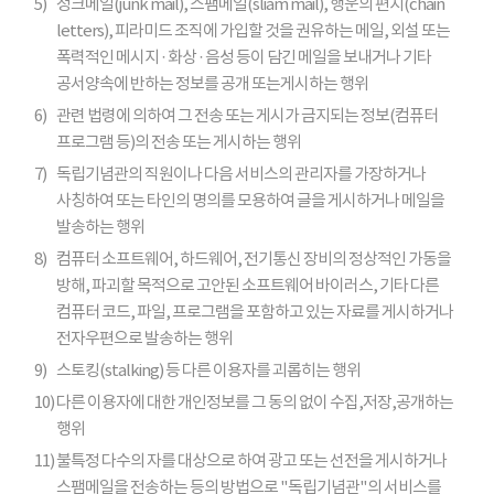
5)
정크메일(junk mail), 스팸메일(sliam mail), 행운의 편지(chain
letters), 피라미드 조직에 가입할 것을 권유하는 메일, 외설 또는
폭력적인 메시지 · 화상 · 음성 등이 담긴 메일을 보내거나 기타
공서양속에 반하는 정보를 공개 또는게시하는 행위
6)
관련 법령에 의하여 그 전송 또는 게시가 금지되는 정보(컴퓨터
프로그램 등)의 전송 또는 게시하는 행위
7)
독립기념관의 직원이나 다음 서비스의 관리자를 가장하거나
사칭하여 또는 타인의 명의를 모용하여 글을 게시하거나 메일을
발송하는 행위
8)
컴퓨터 소프트웨어, 하드웨어, 전기통신 장비의 정상적인 가동을
방해, 파괴할 목적으로 고안된 소프트웨어 바이러스, 기타 다른
컴퓨터 코드, 파일, 프로그램을 포함하고 있는 자료를 게시하거나
전자우편으로 발송하는 행위
9)
스토킹(stalking) 등 다른 이용자를 괴롭히는 행위
10)
다른 이용자에 대한 개인정보를 그 동의 없이 수집,저장,공개하는
행위
11)
불특정 다수의 자를 대상으로 하여 광고 또는 선전을 게시하거나
스팸메일을 전송하는 등의 방법으로 "독립기념관"의 서비스를