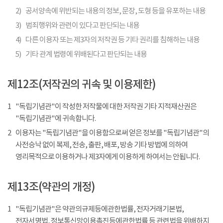
2)
공서양속에 위반되는 내용의 정보, 문장, 도형 등을 유포하는 내용
3)
범죄행위와 관련이 있다고 판단되는 내용
4)
다른 이용자 또는 제3자의 저작권 등 기타 권리를 침해하는 내용
5)
기타 관계 법령에 위배된다고 판단되는 내용
제12조(저작권의 귀속 및 이용제한)
1
"독립기념관"이 작성한 저작물에 대한 저작권 기타 지적재산권은
"독립기념관"에 귀속합니다.
2
이용자는 "독립기념관"을 이용함으로써 얻은 정보를 "독립기념관"의
사전승낙 없이 복제, 전송, 출판, 배포, 방송 기타 방법에 의하여
영리목적으로 이용하거나 제3자에게 이용하게 하여서는 안됩니다.
제13조(약관의 개정)
1
"독립기념관"은 약관의규제등에관한법률, 전자거래기본법,
전자서명법, 정보통신망이용촉진등에관한법률 등 관련법을 위배하지