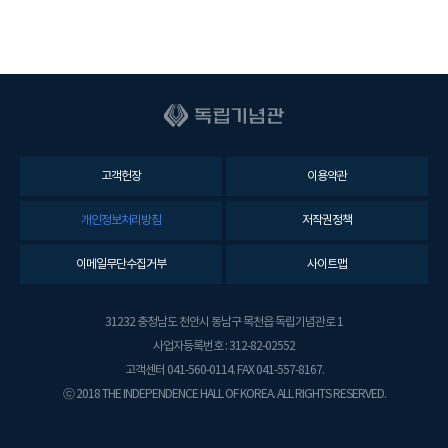
고객헌장
이용약관
개인정보처리방침
저작권정책
이메일무단수집거부
사이트맵
31232 충청남도 천안시 동남구 목천읍 독립기념관로 1
사업자등록번호 : 312-82-02552
고객센터 041-560-0114. FAX 041-557-8167.
ⓒ 2018 THE INDEPENDENCE HALL OF KOREA. ALL RIGHTS RESERVED.