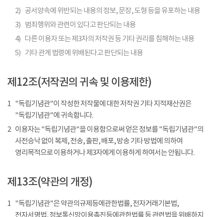
2)
공서양속에 위반되는 내용의 정보, 문장, 도형 등을 유포하는 내용
3)
범죄행위와 관련이 있다고 판단되는 내용
4)
다른 이용자 또는 제3자의 저작권 등 기타 권리를 침해하는 내용
5)
기타 관계 법령에 위배된다고 판단되는 내용
제12조(저작권의 귀속 및 이용제한)
1
"독립기념관"이 작성한 저작물에 대한 저작권 기타 지적재산권은
"독립기념관"에 귀속합니다.
2
이용자는 "독립기념관"을 이용함으로써 얻은 정보를 "독립기념관"의
사전승낙 없이 복제, 전송, 출판, 배포, 방송 기타 방법에 의하여
영리목적으로 이용하거나 제3자에게 이용하게 하여서는 안됩니다.
제13조(약관의 개정)
1
"독립기념관"은 약관의규제등에관한법률, 전자거래기본법,
전자서명법, 정보통신망이용촉진등에관한법률 등 관련법을 위배하지