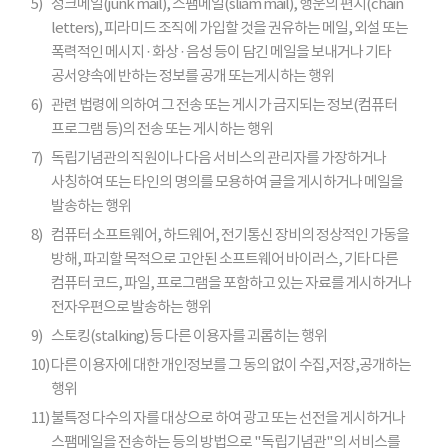
5)
정크메일(junk mail), 스팸메일(sliam mail), 행운의 편지(chain
letters), 피라미드 조직에 가입할 것을 권유하는 메일, 외설 또는
폭력적인 메시지 · 화상 · 음성 등이 담긴 메일을 보내거나 기타
공서양속에 반하는 정보를 공개 또는게시하는 행위
6)
관련 법령에 의하여 그 전송 또는 게시가 금지되는 정보(컴퓨터
프로그램 등)의 전송 또는 게시하는 행위
7)
독립기념관의 직원이나 다음 서비스의 관리자를 가장하거나
사칭하여 또는 타인의 명의를 모용하여 글을 게시하거나 메일을
발송하는 행위
8)
컴퓨터 소프트웨어, 하드웨어, 전기통신 장비의 정상적인 가동을
방해, 파괴할 목적으로 고안된 소프트웨어 바이러스, 기타 다른
컴퓨터 코드, 파일, 프로그램을 포함하고 있는 자료를 게시하거나
전자우편으로 발송하는 행위
9)
스토킹(stalking) 등 다른 이용자를 괴롭히는 행위
10)
다른 이용자에 대한 개인정보를 그 동의 없이 수집,저장,공개하는
행위
11)
불특정 다수의 자를 대상으로 하여 광고 또는 선전을 게시하거나
스팸메일을 전송하는 등의 방법으로 "독립기념관"의 서비스를