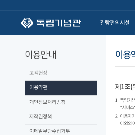
본문 바로가기
관람편의시설
이용안내
이용
고객헌장
제1조(
이용약관
1
독립기념관
개인정보처리방침
"서비스"
저작권정책
2
이용자가
이외의 
이메일무단수집거부