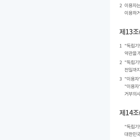
2
이용자는
이용하거
제13조
1
"독립기
약관을 
2
"독립기
전일까지
3
"이용자"
"이용자"
거부의사를
제14조
"독립기
대한민국