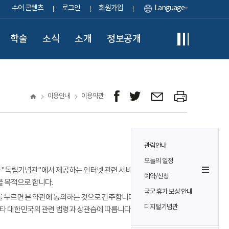
수어 콘텐츠
로그인
회원가입
Language
학술
소식
소개
정보공개
이용안내
이용약관
관람안내
오늘의 일정
이용자가 "독립기념관"에서 제공하는 인터넷 관련 서비스(이하
예약/신청
을 목적으로 합니다.
국군 휴가 보상 안내
 누르면 본 약관에 동의하는 것으로 간주합니다. 본 약관에 정하는
디지털기념관
기타 대한민국의 관련 법령과 상관습에 따릅니다.