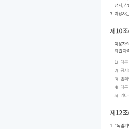
정지, 상
3
이용자는
제10조
이용자의
회원 자격
1)
다른
2)
공서
3)
범죄
4)
다른 
5)
기타
제12조
1
"독립기