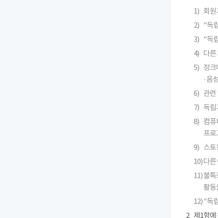
1)
회원
2)
"독
3)
"독
4)
다른 
5)
정크메
· 
6)
관련 
7)
독립
8)
컴퓨
프로
9)
스토킹
10)
다른
11)
불특
활동
12)
"독
2
제1항에 