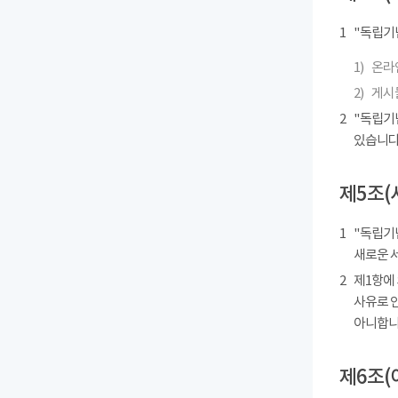
1
"독립기
1)
온라인
2)
게시물
2
"독립기
있습니다
제5조(
1
"독립기념
새로운 
2
제1항에
사유로 
아니합니
제6조(