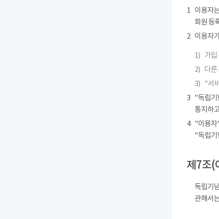
1
이용자는
회원 등록
2
이용자가 
1)
가입 
2)
다른
3)
"서
3
"독립기
통지하고
4
"이용자"
"독립기
제7조(
독립기념
관해서는