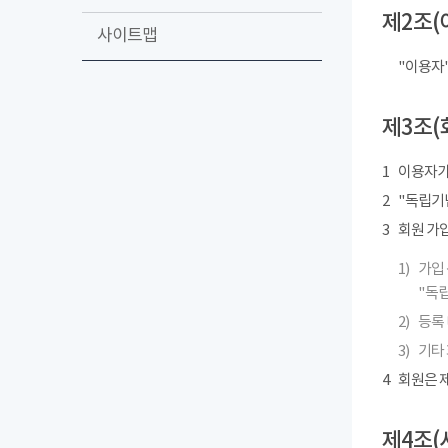
제2조(
사이트맵
"이용자
제3조(
1
이용자가
2
"독립기념
3
회원 가
1)
가입 
"독립
2)
등록 
3)
기타
4
회원은 제
제4조(