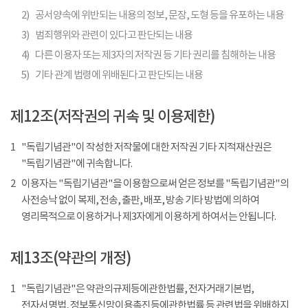
2)
공서양속에 위반되는 내용의 정보, 문장, 도형 등을 유포하는 내용
3)
범죄행위와 관련이 있다고 판단되는 내용
4)
다른 이용자 또는 제3자의 저작권 등 기타 권리를 침해하는 내용
5)
기타 관계 법령에 위배된다고 판단되는 내용
제12조(저작권의 귀속 및 이용제한)
1
"독립기념관"이 작성한 저작물에 대한 저작권 기타 지적재산권은
"독립기념관"에 귀속합니다.
2
이용자는 "독립기념관"을 이용함으로써 얻은 정보를 "독립기념관"의
사전승낙 없이 복제, 전송, 출판, 배포, 방송 기타 방법에 의하여
영리목적으로 이용하거나 제3자에게 이용하게 하여서는 안됩니다.
제13조(약관의 개정)
1
"독립기념관"은 약관의규제등에관한법률, 전자거래기본법,
전자서명법, 정보통신망이용촉진등에관한법률 등 관련법을 위배하지