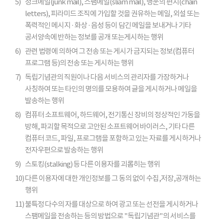
5)
정크메일(junk mail), 스팸메일(sliam mail), 행운의 편지(chain
letters), 피라미드 조직에 가입할 것을 권유하는 메일, 외설 또는
폭력적인 메시지 · 화상 · 음성 등이 담긴 메일을 보내거나 기타
공서양속에 반하는 정보를 공개 또는게시하는 행위
6)
관련 법령에 의하여 그 전송 또는 게시가 금지되는 정보(컴퓨터
프로그램 등)의 전송 또는 게시하는 행위
7)
독립기념관의 직원이나 다음 서비스의 관리자를 가장하거나
사칭하여 또는 타인의 명의를 모용하여 글을 게시하거나 메일을
발송하는 행위
8)
컴퓨터 소프트웨어, 하드웨어, 전기통신 장비의 정상적인 가동을
방해, 파괴할 목적으로 고안된 소프트웨어 바이러스, 기타 다른
컴퓨터 코드, 파일, 프로그램을 포함하고 있는 자료를 게시하거나
전자우편으로 발송하는 행위
9)
스토킹(stalking) 등 다른 이용자를 괴롭히는 행위
10)
다른 이용자에 대한 개인정보를 그 동의 없이 수집,저장,공개하는
행위
11)
불특정 다수의 자를 대상으로 하여 광고 또는 선전을 게시하거나
스팸메일을 전송하는 등의 방법으로 "독립기념관"의 서비스를