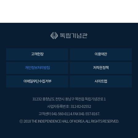
고객헌장
이용약관
개인정보처리방침
저작권정책
이메일무단수집거부
사이트맵
31232 충청남도 천안시 동남구 목천읍 독립기념관로 1
사업자등록번호 : 312-82-02552
고객센터 041-560-0114. FAX 041-557-8167.
ⓒ 2018 THE INDEPENDENCE HALL OF KOREA. ALL RIGHTS RESERVED.